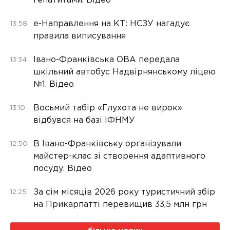
гепатитами. Відео
е-Направлення на КТ: НСЗУ нагадує
13:58
правила виписування
Івано-Франківська ОВА передала
13:34
шкільний автобус Надвірнянському ліцею
№1. Відео
Восьмий табір «Глухота не вирок»
13:10
відбувся на базі ІФНМУ
В Івано-Франківську організували
12:50
майстер-клас зі створення адаптивного
посуду. Відео
За сім місяців 2026 року туристичний збір
12:25
на Прикарпатті перевищив 33,5 млн грн