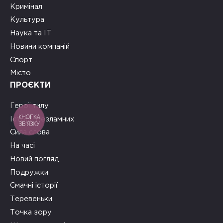
Кримінал
Культура
Наука та ІТ
Новини компаній
Спорт
Місто
ПРОЄКТИ
Герої тилу
КНОПКА
Історії Незламних
ЗВ'ЯЗКУ
Сила слова
На часі
Новий погляд
Подружки
Смачні історії
Теревеньки
Точка зору