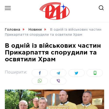
Skip
to
content
НОВИНИ
Головна
Новини
В одній із військових частин
Прикарпаття спорудили та освятили Храм
СВІТ
В одній із військових частин
Прикарпаття спорудили та
освятили Храм
УКРАЇНА
Поширити: