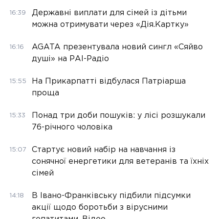
Державні виплати для сімей із дітьми
16:39
можна отримувати через «Дія.Картку»
AGATA презентувала новий сингл «Сяйво
16:16
душі» на РАІ-Радіо
На Прикарпатті відбулася Патріарша
15:55
проща
Понад три доби пошуків: у лісі розшукали
15:33
76-річного чоловіка
Стартує новий набір на навчання із
15:07
сонячної енергетики для ветеранів та їхніх
сімей
В Івано-Франківську підбили підсумки
14:18
акції щодо боротьби з вірусними