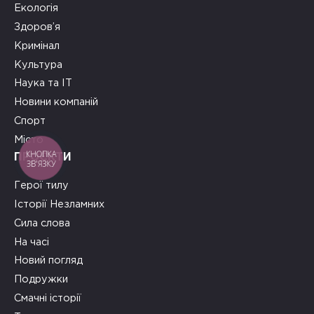
Екологія
Здоров’я
Кримінал
Культура
Наука та ІТ
Новини компаній
Спорт
Місто
КНОПКА
ПРОЄКТИ
ЗВ'ЯЗКУ
Герої тилу
Історії Незламних
Сила слова
На часі
Новий погляд
Подружки
Смачні історії