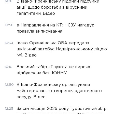
В Івано-Франківську підбили підсумки
14:18
акції щодо боротьби з вірусними
гепатитами. Відео
е-Направлення на КТ: НСЗУ нагадує
13:58
правила виписування
Івано-Франківська ОВА передала
13:34
шкільний автобус Надвірнянському ліцею
№1. Відео
Восьмий табір «Глухота не вирок»
13:10
відбувся на базі ІФНМУ
В Івано-Франківську організували
12:50
майстер-клас зі створення адаптивного
посуду. Відео
За сім місяців 2026 року туристичний збір
12:25