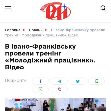
Skip
to
content
НОВИНИ
Головна
Новини
В Івано-Франківську провели
тренінг «Молодіжний працівник». Відео
СВІТ
В Івано-Франківську
провели тренінг
«Молодіжний працівник».
Відео
УКРАЇНА
Поширити: