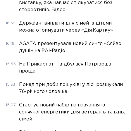
виставку, яка навчає спілкуватися без
стереотипів. Відео
Державні виплати для сімей із дітьми
16:39
можна отримувати через «Дія.Картку»
AGATA презентувала новий сингл «Сяйво
16:16
душі» на РАІ-Радіо
На Прикарпатті відбулася Патріарша
15:55
проща
Понад три доби пошуків: у лісі розшукали
15:33
76-річного чоловіка
Стартує новий набір на навчання із
15:07
сонячної енергетики для ветеранів та їхніх
сімей