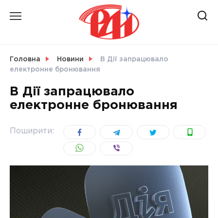
Skip
to
content
НОВИНИ
Головна
Новини
В Дії запрацювало
електронне бронювання
СВІТ
В Дії запрацювало
електронне бронювання
УКРАЇНА
Поширити: