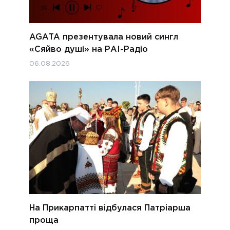
AGATA презентувала новий сингл
«Сяйво душі» на РАІ-Радіо
06.08.2026
На Прикарпатті відбулася Патріарша
проща