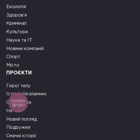
Екологія
Здоров’я
Кримінал
Культура
Наука та ІТ
Новини компаній
Спорт
Місто
ПРОЄКТИ
Герої тилу
Історії Незламних
КНОПКА
Сила слова
ЗВ'ЯЗКУ
На часі
Новий погляд
Подружки
Смачні історії