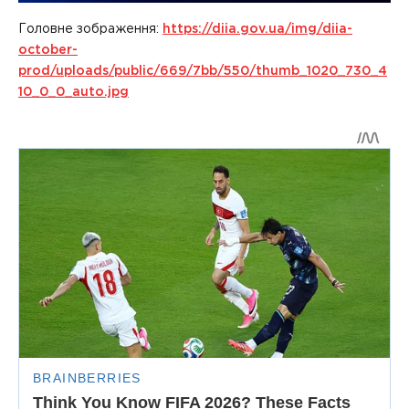
Головне зображення:
https://diia.gov.ua/img/diia-
october-
prod/uploads/public/669/7bb/550/thumb_1020_730_4
10_0_0_auto.jpg