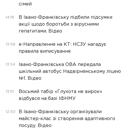
сімей
В Івано-Франківську підбили підсумки
14:18
акції щодо боротьби з вірусними
гепатитами. Відео
е-Направлення на КТ: НСЗУ нагадує
13:58
правила виписування
Івано-Франківська ОВА передала
13:34
шкільний автобус Надвірнянському ліцею
№1. Відео
Восьмий табір «Глухота не вирок»
13:10
відбувся на базі ІФНМУ
В Івано-Франківську організували
12:50
майстер-клас зі створення адаптивного
посуду. Відео