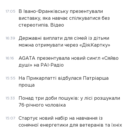
В Івано-Франківську презентували
17:05
виставку, яка навчає спілкуватися без
стереотипів. Відео
Державні виплати для сімей із дітьми
16:39
можна отримувати через «Дія.Картку»
AGATA презентувала новий сингл «Сяйво
16:16
душі» на РАІ-Радіо
На Прикарпатті відбулася Патріарша
15:55
проща
Понад три доби пошуків: у лісі розшукали
15:33
76-річного чоловіка
Стартує новий набір на навчання із
15:07
сонячної енергетики для ветеранів та їхніх