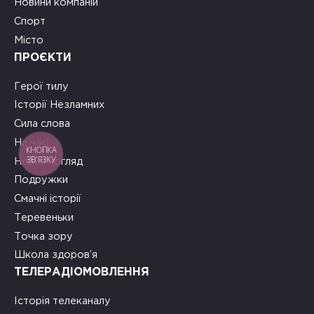
Новини компаній
Спорт
Місто
ПРОЄКТИ
Герої тилу
Історії Незламних
Сила слова
На часі
КНОПКА
ЗВ'ЯЗКУ
Новий погляд
Подружки
Смачні історії
Теревеньки
Точка зору
Школа здоров’я
ТЕЛЕРАДІОМОВЛЕННЯ
Історія телеканалу