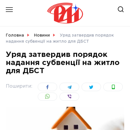
Skip
to
content
НОВИНИ
Головна
Новини
Уряд затвердив порядок
надання субвенції на житло для ДБСТ
СВІТ
Уряд затвердив порядок
надання субвенції на житло
для ДБСТ
УКРАЇНА
Поширити: