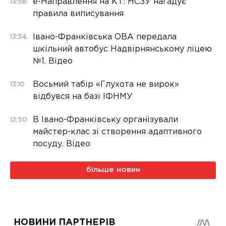
е-Направлення на КТ: НСЗУ нагадує
13:58
правила виписування
Івано-Франківська ОВА передала
13:34
шкільний автобус Надвірнянському ліцею
№1. Відео
Восьмий табір «Глухота не вирок»
13:10
відбувся на базі ІФНМУ
В Івано-Франківську організували
12:50
майстер-клас зі створення адаптивного
посуду. Відео
більше новин