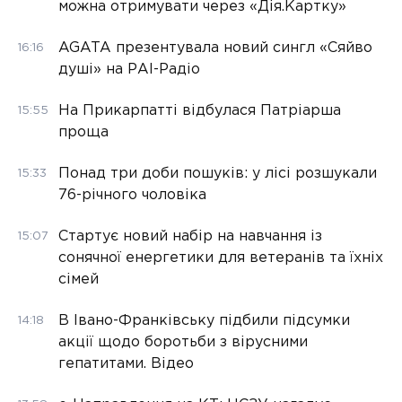
можна отримувати через «Дія.Картку»
AGATA презентувала новий сингл «Сяйво
16:16
душі» на РАІ-Радіо
На Прикарпатті відбулася Патріарша
15:55
проща
Понад три доби пошуків: у лісі розшукали
15:33
76-річного чоловіка
Стартує новий набір на навчання із
15:07
сонячної енергетики для ветеранів та їхніх
сімей
В Івано-Франківську підбили підсумки
14:18
акції щодо боротьби з вірусними
гепатитами. Відео