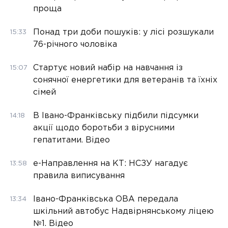
проща
Понад три доби пошуків: у лісі розшукали
15:33
76-річного чоловіка
Стартує новий набір на навчання із
15:07
сонячної енергетики для ветеранів та їхніх
сімей
В Івано-Франківську підбили підсумки
14:18
акції щодо боротьби з вірусними
гепатитами. Відео
е-Направлення на КТ: НСЗУ нагадує
13:58
правила виписування
Івано-Франківська ОВА передала
13:34
шкільний автобус Надвірнянському ліцею
№1. Відео