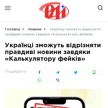
Skip
to
content
НОВИНИ
Головна
Новини
Українці зможуть відрізняти
правдиві новини завдяки «Калькулятору фейків»
СВІТ
Українці зможуть відрізняти
правдиві новини завдяки
«Калькулятору фейків»
УКРАЇНА
Поширити: