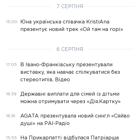
7 СЕРПНЯ
Юна українська співачка KristiAna
15:00
презентує новий трек «Ой там на горі»
6 СЕРПНЯ
В Івано-Франківську презентували
17:05
виставку, яка навчає спілкуватися без
стереотипів. Відео
Державні виплати для сімей із дітьми
16:39
можна отримувати через «Дія.Картку»
AGATA презентувала новий сингл «Сяйво
16:16
душі» на РАІ-Радіо
На Прикарпатті відбулася Патріарша
15:55