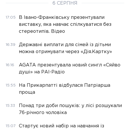
6 СЕРПНЯ
В Івано-Франківську презентували
17:05
виставку, яка навчає спілкуватися без
стереотипів. Відео
Державні виплати для сімей із дітьми
16:39
можна отримувати через «Дія.Картку»
AGATA презентувала новий сингл «Сяйво
16:16
душі» на РАІ-Радіо
На Прикарпатті відбулася Патріарша
15:55
проща
Понад три доби пошуків: у лісі розшукали
15:33
76-річного чоловіка
Стартує новий набір на навчання із
15:07