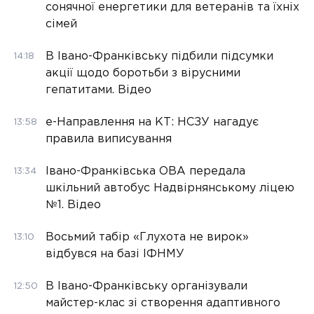
сонячної енергетики для ветеранів та їхніх
сімей
В Івано-Франківську підбили підсумки
14:18
акції щодо боротьби з вірусними
гепатитами. Відео
е-Направлення на КТ: НСЗУ нагадує
13:58
правила виписування
Івано-Франківська ОВА передала
13:34
шкільний автобус Надвірнянському ліцею
№1. Відео
Восьмий табір «Глухота не вирок»
13:10
відбувся на базі ІФНМУ
В Івано-Франківську організували
12:50
майстер-клас зі створення адаптивного