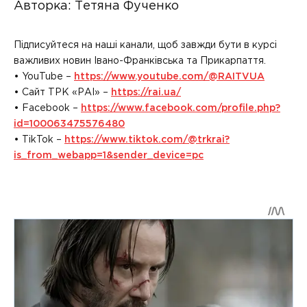
Авторка: Тетяна Фученко
Підписуйтеся на наші канали, щоб завжди бути в курсі
важливих новин Івано-Франківська та Прикарпаття.
• YouTube –
https://www.youtube.com/@RAITVUA
• Сайт ТРК «РАІ» –
https://rai.ua/
• Facebook –
https://www.facebook.com/profile.php?
id=100063475576480
• TikTok –
https://www.tiktok.com/@trkrai?
is_from_webapp=1&sender_device=pc