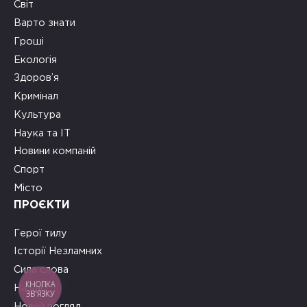
Світ
Варто знати
Гроші
Екологія
Здоров’я
Кримінал
Культура
Наука та ІТ
Новини компаній
Спорт
Місто
ПРОЄКТИ
Герої тилу
Історії Незламних
Сила слова
КНОПКА
На часі
ЗВ'ЯЗКУ
Новий погляд