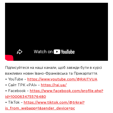
Підписуйтеся на наші канали, щоб завжди бути в курсі
важливих новин Івано-Франківська та Прикарпаття.
• YouTube –
https://www.youtube.com/@RAITVUA
• Сайт ТРК «РАІ» –
https://rai.ua/
• Facebook –
https://www.facebook.com/profile.php?
id=100063475576480
• TikTok –
https://www.tiktok.com/@trkrai?
is_from_webapp=1&sender_device=pc