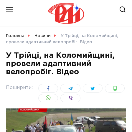
Skip
to
content
НОВИНИ
Головна
Новини
У Трійці, на Коломийщині,
провели адаптивний велопробіг. Відео
СВІТ
У Трійці, на Коломийщині,
провели адаптивний
велопробіг. Відео
УКРАЇНА
Поширити: