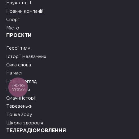
Наука та ІТ
Новини компаній
Спорт
Місто
ПРОЄКТИ
Герої тилу
Історії Незламних
Сила слова
На часі
Новий погляд
КНОПКА
ЗВ'ЯЗКУ
Подружки
Смачні історії
Теревеньки
Точка зору
Школа здоров’я
ТЕЛЕРАДІОМОВЛЕННЯ