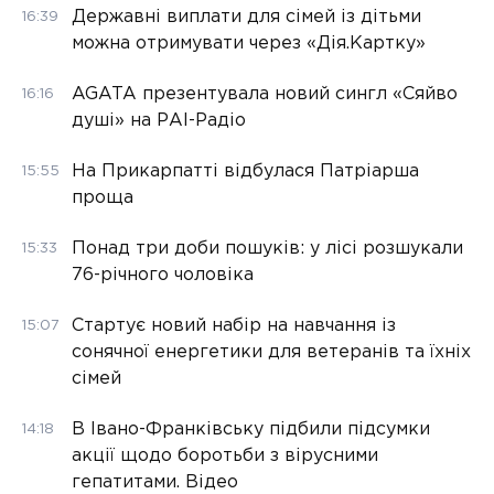
Державні виплати для сімей із дітьми
16:39
можна отримувати через «Дія.Картку»
AGATA презентувала новий сингл «Сяйво
16:16
душі» на РАІ-Радіо
На Прикарпатті відбулася Патріарша
15:55
проща
Понад три доби пошуків: у лісі розшукали
15:33
76-річного чоловіка
Стартує новий набір на навчання із
15:07
сонячної енергетики для ветеранів та їхніх
сімей
В Івано-Франківську підбили підсумки
14:18
акції щодо боротьби з вірусними
гепатитами. Відео