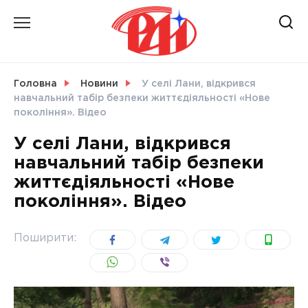
Skip
to
content
НОВИНИ
Головна
Новини
У селі Лани, відкрився
навчальний табір безпеки життєдіяльності «Нове
СВІТ
покоління». Відео
У селі Лани, відкрився
навчальний табір безпеки
життєдіяльності «Нове
УКРАЇНА
покоління». Відео
Поширити: