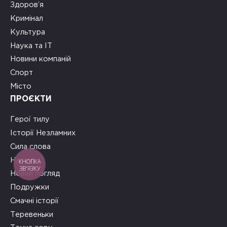
Здоров’я
Кримінал
Культура
Наука та ІТ
Новини компаній
Спорт
Місто
ПРОЄКТИ
Герої тилу
Історії Незламних
Сила слова
На часі
КНОПКА
ЗВ'ЯЗКУ
Новий погляд
Подружки
Смачні історії
Теревеньки