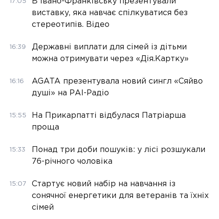
В Івано-Франківську презентували
17:05
виставку, яка навчає спілкуватися без
стереотипів. Відео
Державні виплати для сімей із дітьми
16:39
можна отримувати через «Дія.Картку»
AGATA презентувала новий сингл «Сяйво
16:16
душі» на РАІ-Радіо
На Прикарпатті відбулася Патріарша
15:55
проща
Понад три доби пошуків: у лісі розшукали
15:33
76-річного чоловіка
Стартує новий набір на навчання із
15:07
сонячної енергетики для ветеранів та їхніх
сімей