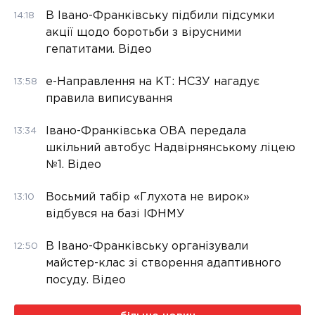
В Івано-Франківську підбили підсумки
14:18
акції щодо боротьби з вірусними
гепатитами. Відео
е-Направлення на КТ: НСЗУ нагадує
13:58
правила виписування
Івано-Франківська ОВА передала
13:34
шкільний автобус Надвірнянському ліцею
№1. Відео
Восьмий табір «Глухота не вирок»
13:10
відбувся на базі ІФНМУ
В Івано-Франківську організували
12:50
майстер-клас зі створення адаптивного
посуду. Відео