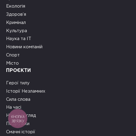
Екологія
Здоров’я
Кримінал
Культура
Наука та ІТ
Новини компаній
Спорт
Місто
ПРОЄКТИ
Герої тилу
Історії Незламних
Сила слова
На часі
Новий погляд
КНОПКА
ЗВ'ЯЗКУ
Подружки
Смачні історії