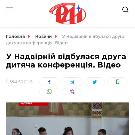
Skip
to
content
НОВИНИ
Головна
Новини
У Надвірній відбулася друга
дитяча конференція. Відео
СВІТ
У Надвірній відбулася друга
дитяча конференція. Відео
УКРАЇНА
Поширити: