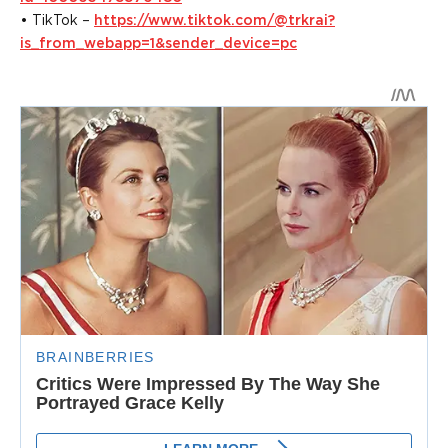
• TikTok –
https://www.tiktok.com/@trkrai?
is_from_webapp=1&sender_device=pc