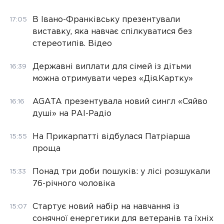
В Івано-Франківську презентували
17:05
виставку, яка навчає спілкуватися без
стереотипів. Відео
Державні виплати для сімей із дітьми
16:39
можна отримувати через «Дія.Картку»
AGATA презентувала новий сингл «Сяйво
16:16
душі» на РАІ-Радіо
На Прикарпатті відбулася Патріарша
15:55
проща
Понад три доби пошуків: у лісі розшукали
15:33
76-річного чоловіка
Стартує новий набір на навчання із
15:07
сонячної енергетики для ветеранів та їхніх