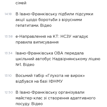
сімей
В Івано-Франківську підбили підсумки
14:18
акції щодо боротьби з вірусними
гепатитами. Відео
е-Направлення на КТ: НСЗУ нагадує
13:58
правила виписування
Івано-Франківська ОВА передала
13:34
шкільний автобус Надвірнянському ліцею
№1. Відео
Восьмий табір «Глухота не вирок»
13:10
відбувся на базі ІФНМУ
В Івано-Франківську організували
12:50
майстер-клас зі створення адаптивного
посуду. Відео