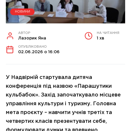
НОВИНИ
АВТОР
НА ЧИТАННЯ
Лазорик Яна
1 хв
ОПУБЛІКОВАНО
02.06.2026 о 16:06
У Надвірній стартувала дитяча
конференція під назвою «Парашутики
кульбабок». Захід започаткувало місцеве
управління культури і туризму. Головна
мета проєкту – навчити учнів третіх та
четвертих класів презентувати себе,
формулювати думки та впевнено