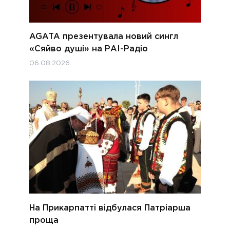
AGATA презентувала новий сингл
«Сяйво душі» на РАІ-Радіо
06.08.2026
На Прикарпатті відбулася Патріарша
проща