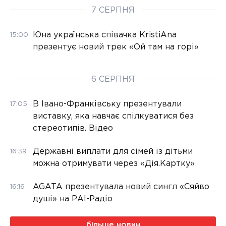
7 СЕРПНЯ
Юна українська співачка KristiAna
15:00
презентує новий трек «Ой там на горі»
6 СЕРПНЯ
В Івано-Франківську презентували
17:05
виставку, яка навчає спілкуватися без
стереотипів. Відео
Державні виплати для сімей із дітьми
16:39
можна отримувати через «Дія.Картку»
AGATA презентувала новий сингл «Сяйво
16:16
душі» на РАІ-Радіо
більше новин