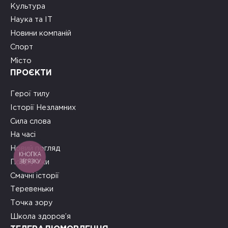
Культура
Наука та ІТ
Новини компаній
Спорт
Місто
ПРОЄКТИ
Герої тилу
Історії Незламних
Сила слова
На часі
Новий погляд
КНОПКА
ЗВ'ЯЗКУ
Подружки
Смачні історії
Теревеньки
Точка зору
Школа здоров’я