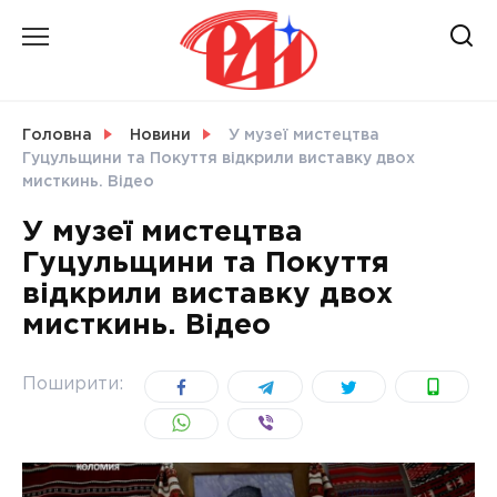
Skip
to
content
НОВИНИ
Головна
Новини
У музеї мистецтва
Гуцульщини та Покуття відкрили виставку двох
СВІТ
мисткинь. Відео
У музеї мистецтва
Гуцульщини та Покуття
відкрили виставку двох
УКРАЇНА
мисткинь. Відео
Поширити: