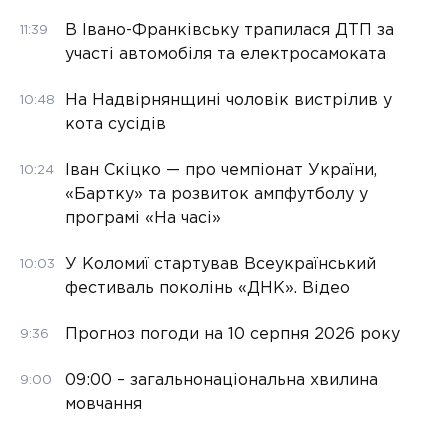
В Івано-Франківську трапилася ДТП за
11:39
участі автомобіля та електросамоката
На Надвірнянщині чоловік вистрілив у
10:48
кота сусідів
Іван Скіцко — про чемпіонат України,
10:24
«Бартку» та розвиток ампфутболу у
програмі «На часі»
У Коломиї стартував Всеукраїнський
10:03
фестиваль поколінь «ДНК». Відео
Прогноз погоди на 10 серпня 2026 року
9:36
09:00 – загальнонаціональна хвилина
9:00
мовчання