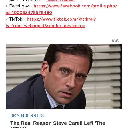
• Facebook –
https://www.facebook.com/profile.php?
id=100063475576480
• TikTok –
https://www.tiktok.com/@trkrai?
is_from_webapp=1&sender_device=pc