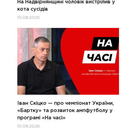
На Надвірнянщині чоловік вистрілив у
кота сусідів
10.08.2026
Іван Скіцко — про чемпіонат України,
«Бартку» та розвиток ампфутболу у
програмі «На часі»
10.08.2026