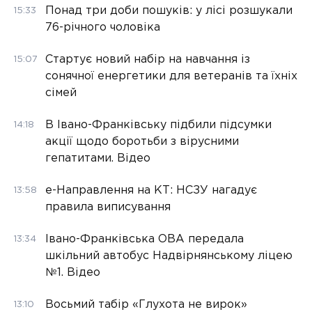
Понад три доби пошуків: у лісі розшукали
15:33
76-річного чоловіка
Стартує новий набір на навчання із
15:07
сонячної енергетики для ветеранів та їхніх
сімей
В Івано-Франківську підбили підсумки
14:18
акції щодо боротьби з вірусними
гепатитами. Відео
е-Направлення на КТ: НСЗУ нагадує
13:58
правила виписування
Івано-Франківська ОВА передала
13:34
шкільний автобус Надвірнянському ліцею
№1. Відео
Восьмий табір «Глухота не вирок»
13:10