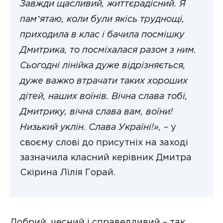
Завжди щасливий, життєрадісний. Я
памʼятаю, коли були якісь труднощі,
приходила в клас і бачила посмішку
Дмитрика, то посміхалася разом з ним.
Сьогодні лінійка дуже відрізняється,
дуже важко втрачати таких хороших
дітей, наших воїнів. Вічна слава тобі,
Дмитрику, вічна слава вам, воїни!
Низький уклін. Слава Україні!»,
– у
своєму слові до присутніх на заході
зазначила класний керівник Дмитра
Скірина Лілія Горай.
Добрий, чесний і справедливий – так