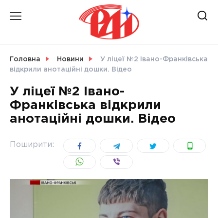
Skip
to
content
НОВИНИ
Головна
Новини
У ліцеї №2 Івано-Франківська
відкрили анотаційні дошки. Відео
СВІТ
У ліцеї №2 Івано-
Франківська відкрили
анотаційні дошки. Відео
УКРАЇНА
Поширити: