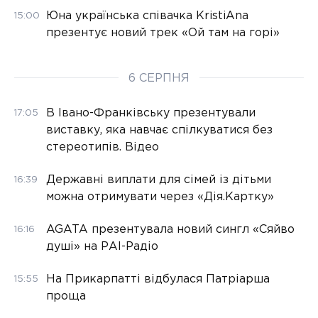
Юна українська співачка KristiAna
15:00
презентує новий трек «Ой там на горі»
6 СЕРПНЯ
В Івано-Франківську презентували
17:05
виставку, яка навчає спілкуватися без
стереотипів. Відео
Державні виплати для сімей із дітьми
16:39
можна отримувати через «Дія.Картку»
AGATA презентувала новий сингл «Сяйво
16:16
душі» на РАІ-Радіо
На Прикарпатті відбулася Патріарша
15:55
проща