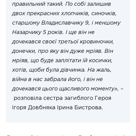
правильний такий.
По собі залишив
двох прекрасних хлопчиків, синочків,
старшому Владиславчику 9, і меншому
Назарчику 5 років. І ще він не
дочекався своєї третьої кровиночки,
донечки, про яку він дуже мріяв. Він
мріяв, що буде заплітати їй косички,
хотів, щоби була дівчинка. На жаль,
війна в нас забрала його, і він не
дочекався цього щасливого моменту», –
розповіла сестра загиблого Героя
Ігоря Довбняка Ірина Бистрова.