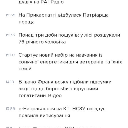
душі» на РАІ-Радіо
На Прикарпатті відбулася Патріарша
15:55
проща
Понад три доби пошуків: у лісі розшукали
15:33
76-річного чоловіка
Стартує новий набір на навчання із
15:07
сонячної енергетики для ветеранів та їхніх
сімей
В Івано-Франківську підбили підсумки
14:18
акції щодо боротьби з вірусними
гепатитами. Відео
е-Направлення на КТ: НСЗУ нагадує
13:58
правила виписування