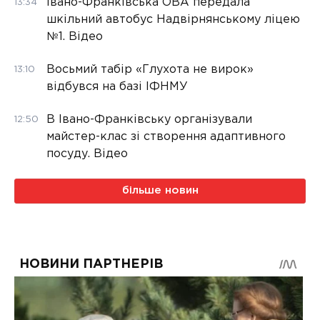
Івано-Франківська ОВА передала
13:34
шкільний автобус Надвірнянському ліцею
№1. Відео
Восьмий табір «Глухота не вирок»
13:10
відбувся на базі ІФНМУ
В Івано-Франківську організували
12:50
майстер-клас зі створення адаптивного
посуду. Відео
більше новин