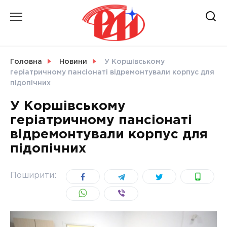
Skip
to
content
НОВИНИ
Головна
Новини
У Коршівському
геріатричному пансіонаті відремонтували корпус для
СВІТ
підопічних
У Коршівському
геріатричному пансіонаті
відремонтували корпус для
УКРАЇНА
підопічних
Поширити: