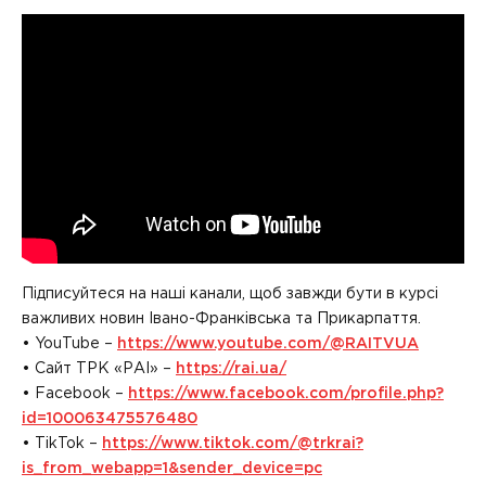
Підписуйтеся на наші канали, щоб завжди бути в курсі
важливих новин Івано-Франківська та Прикарпаття.
• YouTube –
https://www.youtube.com/@RAITVUA
• Сайт ТРК «РАІ» –
https://rai.ua/
• Facebook –
https://www.facebook.com/profile.php?
id=100063475576480
• TikTok –
https://www.tiktok.com/@trkrai?
is_from_webapp=1&sender_device=pc