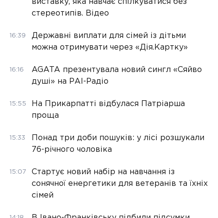
виставку, яка навчає спілкуватися без
стереотипів. Відео
Державні виплати для сімей із дітьми
16:39
можна отримувати через «Дія.Картку»
AGATA презентувала новий сингл «Сяйво
16:16
душі» на РАІ-Радіо
На Прикарпатті відбулася Патріарша
15:55
проща
Понад три доби пошуків: у лісі розшукали
15:33
76-річного чоловіка
Стартує новий набір на навчання із
15:07
сонячної енергетики для ветеранів та їхніх
сімей
В Івано-Франківську підбили підсумки
14:18