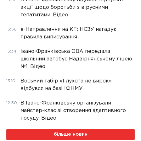
акції щодо боротьби з вірусними
гепатитами. Відео
е-Направлення на КТ: НСЗУ нагадує
13:58
правила виписування
Івано-Франківська ОВА передала
13:34
шкільний автобус Надвірнянському ліцею
№1. Відео
Восьмий табір «Глухота не вирок»
13:10
відбувся на базі ІФНМУ
В Івано-Франківську організували
12:50
майстер-клас зі створення адаптивного
посуду. Відео
більше новин