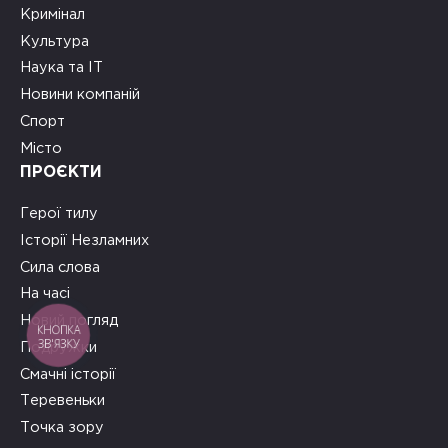
Кримінал
Культура
Наука та ІТ
Новини компаній
Спорт
Місто
ПРОЄКТИ
Герої тилу
Історії Незламних
Сила слова
На часі
Новий погляд
КНОПКА
ЗВ'ЯЗКУ
Подружки
Смачні історії
Теревеньки
Точка зору