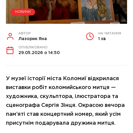
НОВИНИ
АВТОР
НА ЧИТАННЯ
Лазорик Яна
1 хв
ОПУБЛІКОВАНО
29.05.2026 о 14:50
У музеї історії міста Коломиї відкрилася
виставки робіт коломийського митця —
художника, скульптора, ілюстратора та
сценографа Сергія Зінця. Окрасою вечора
пам’яті став концертний номер, який усім
присутнім подарувала дружина митця.