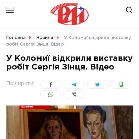
Skip
to
content
НОВИНИ
Головна
Новини
У Коломиї відкрили виставку
робіт Сергія Зінця. Відео
СВІТ
У Коломиї відкрили виставку
робіт Сергія Зінця. Відео
УКРАЇНА
Поширити: