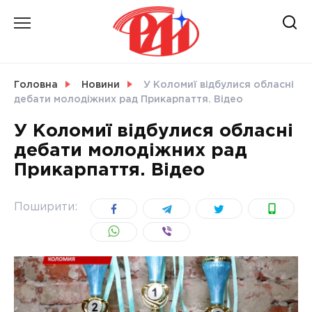
Skip
to
content
НОВИНИ
Головна
Новини
У Коломиї відбулися обласні
дебати молодіжних рад Прикарпаття. Відео
СВІТ
У Коломиї відбулися обласні
дебати молодіжних рад
Прикарпаття. Відео
УКРАЇНА
Поширити: