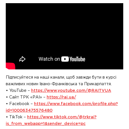
Підписуйтеся на наші канали, щоб завжди бути в курсі
важливих новин Івано-Франківська та Прикарпаття.
• YouTube –
https://www.youtube.com/@RAITVUA
• Сайт ТРК «РАІ» –
https://rai.ua/
• Facebook –
https://www.facebook.com/profile.php?
id=100063475576480
• TikTok –
https://www.tiktok.com/@trkrai?
is_from_webapp=1&sender_device=pc