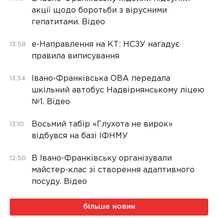
акції щодо боротьби з вірусними
гепатитами. Відео
е-Направлення на КТ: НСЗУ нагадує
13:58
правила виписування
Івано-Франківська ОВА передала
13:34
шкільний автобус Надвірнянському ліцею
№1. Відео
Восьмий табір «Глухота не вирок»
13:10
відбувся на базі ІФНМУ
В Івано-Франківську організували
12:50
майстер-клас зі створення адаптивного
посуду. Відео
більше новин