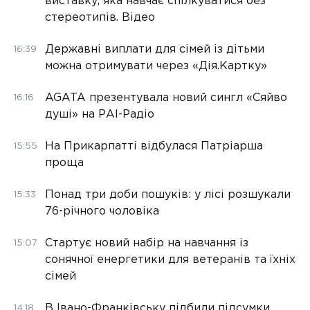
виставку, яка навчає спілкуватися без
стереотипів. Відео
Державні виплати для сімей із дітьми
16:39
можна отримувати через «Дія.Картку»
AGATA презентувала новий сингл «Сяйво
16:16
душі» на РАІ-Радіо
На Прикарпатті відбулася Патріарша
15:55
проща
Понад три доби пошуків: у лісі розшукали
15:33
76-річного чоловіка
Стартує новий набір на навчання із
15:07
сонячної енергетики для ветеранів та їхніх
сімей
В Івано-Франківську підбили підсумки
14:18