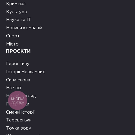
Кримінал
Культура
Наука та ІТ
Новини компаній
Спорт
Місто
ПРОЄКТИ
Герої тилу
Історії Незламних
Сила слова
На часі
Новий погляд
КНОПКА
ЗВ'ЯЗКУ
Подружки
Смачні історії
Теревеньки
Точка зору