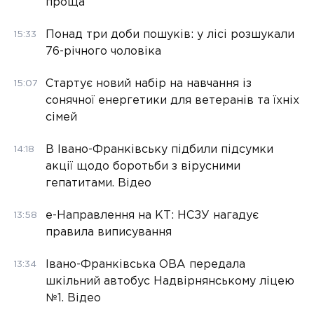
проща
Понад три доби пошуків: у лісі розшукали
15:33
76-річного чоловіка
Стартує новий набір на навчання із
15:07
сонячної енергетики для ветеранів та їхніх
сімей
В Івано-Франківську підбили підсумки
14:18
акції щодо боротьби з вірусними
гепатитами. Відео
е-Направлення на КТ: НСЗУ нагадує
13:58
правила виписування
Івано-Франківська ОВА передала
13:34
шкільний автобус Надвірнянському ліцею
№1. Відео