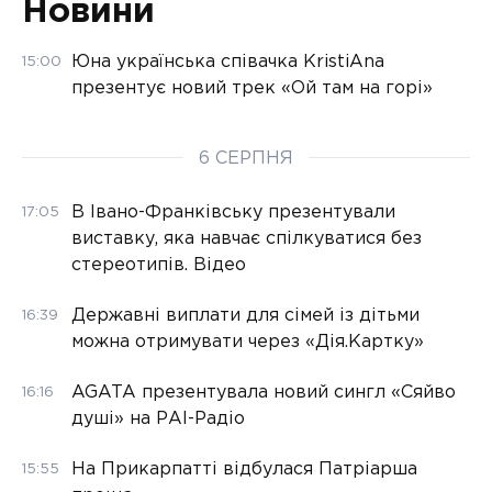
Новини
Юна українська співачка KristiAna
15:00
презентує новий трек «Ой там на горі»
6 СЕРПНЯ
В Івано-Франківську презентували
17:05
виставку, яка навчає спілкуватися без
стереотипів. Відео
Державні виплати для сімей із дітьми
16:39
можна отримувати через «Дія.Картку»
AGATA презентувала новий сингл «Сяйво
16:16
душі» на РАІ-Радіо
На Прикарпатті відбулася Патріарша
15:55