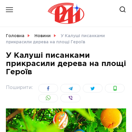
Skip
to
content
НОВИНИ
Головна
Новини
У Калуші писанками
прикрасили дерева на площі Героїв
СВІТ
У Калуші писанками
прикрасили дерева на площі
Героїв
УКРАЇНА
Поширити: