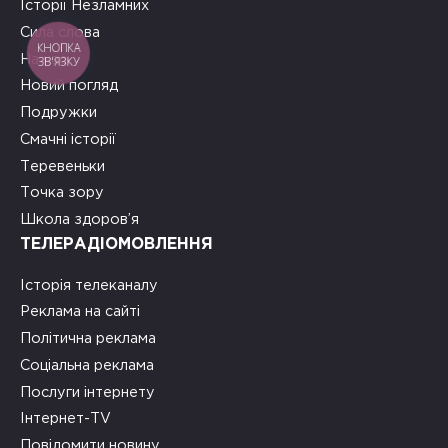
Історії Незламних
Сила слова
КНОПКА
На часі
ЗВ'ЯЗКУ
Новий погляд
Подружки
Смачні історії
Теревеньки
Точка зору
Школа здоров’я
ТЕЛЕРАДІОМОВЛЕННЯ
Історія телеканалу
Реклама на сайті
Політична реклама
Соціальна реклама
Послуги інтернету
Інтернет-TV
Повідомити новину