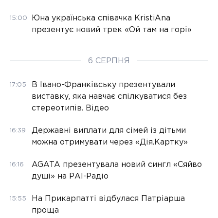
Юна українська співачка KristiAna
15:00
презентує новий трек «Ой там на горі»
6 СЕРПНЯ
В Івано-Франківську презентували
17:05
виставку, яка навчає спілкуватися без
стереотипів. Відео
Державні виплати для сімей із дітьми
16:39
можна отримувати через «Дія.Картку»
AGATA презентувала новий сингл «Сяйво
16:16
душі» на РАІ-Радіо
На Прикарпатті відбулася Патріарша
15:55
проща