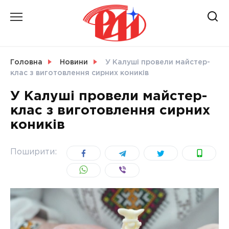
Skip
to
content
НОВИНИ
Головна
Новини
У Калуші провели майстер-
клас з виготовлення сирних коників
СВІТ
У Калуші провели майстер-
клас з виготовлення сирних
коників
УКРАЇНА
Поширити: