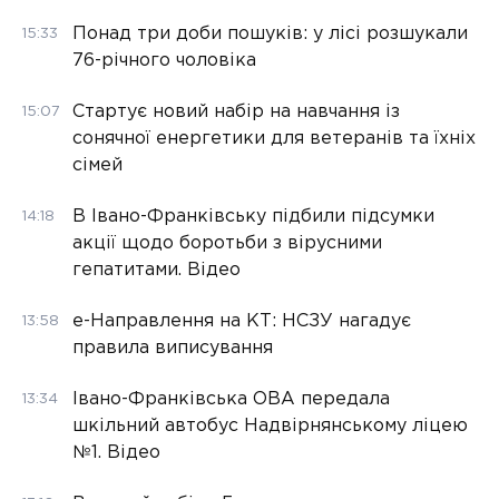
Понад три доби пошуків: у лісі розшукали
15:33
76-річного чоловіка
Стартує новий набір на навчання із
15:07
сонячної енергетики для ветеранів та їхніх
сімей
В Івано-Франківську підбили підсумки
14:18
акції щодо боротьби з вірусними
гепатитами. Відео
е-Направлення на КТ: НСЗУ нагадує
13:58
правила виписування
Івано-Франківська ОВА передала
13:34
шкільний автобус Надвірнянському ліцею
№1. Відео