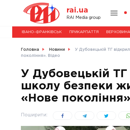
Skip
rai.ua
to
content
НОВИНИ
RAI Media group
ІВАНО-ФРАНКІВСЬК
ПРИКАРПАТТЯ
ВЕРХОВИН
СВІТ
Головна
Новини
У Дубовецькій ТГ відкри
покоління». Відео
У Дубовецькій ТГ
УКРАЇНА
школу безпеки жи
«Нове покоління»
Поширити: