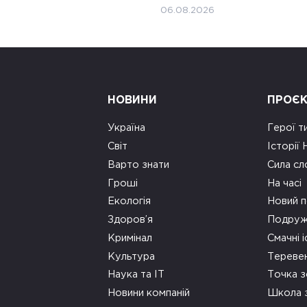
06.08.2026
НОВИНИ
ПРОЄ
Україна
Герої т
Світ
Історії
Варто знати
Сила сл
Гроші
На часі
Екологія
Новий п
Здоров’я
Подруж
Кримінал
Смачні і
Культура
Тереве
Наука та ІТ
Точка 
Новини компаній
Школа 