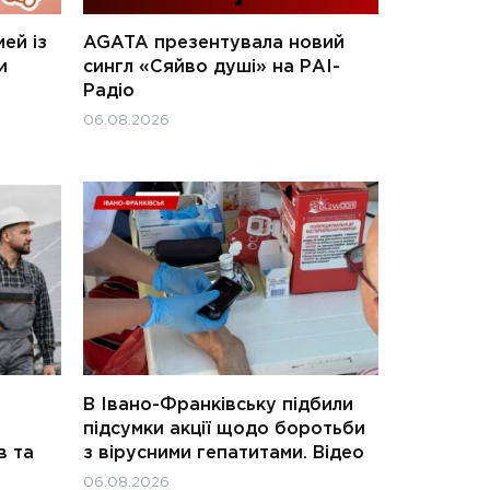
ей із
AGATA презентувала новий
и
сингл «Сяйво душі» на РАІ-
Радіо
06.08.2026
В Івано-Франківську підбили
підсумки акції щодо боротьби
в та
з вірусними гепатитами. Відео
06.08.2026