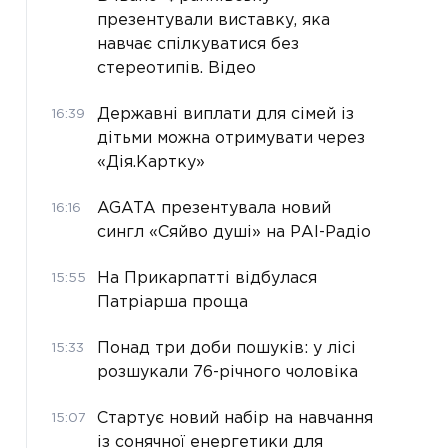
презентували виставку, яка
навчає спілкуватися без
стереотипів. Відео
Державні виплати для сімей із
16:39
дітьми можна отримувати через
«Дія.Картку»
AGATA презентувала новий
16:16
сингл «Сяйво душі» на РАІ-Радіо
На Прикарпатті відбулася
15:55
Патріарша проща
Понад три доби пошуків: у лісі
15:33
розшукали 76-річного чоловіка
Стартує новий набір на навчання
15:07
із сонячної енергетики для