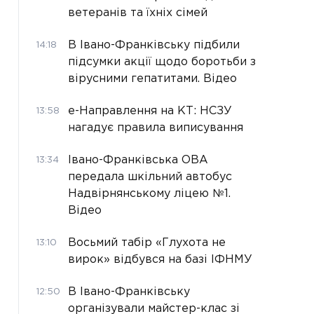
ветеранів та їхніх сімей
В Івано-Франківську підбили
14:18
підсумки акції щодо боротьби з
вірусними гепатитами. Відео
е-Направлення на КТ: НСЗУ
13:58
нагадує правила виписування
Івано-Франківська ОВА
13:34
передала шкільний автобус
Надвірнянському ліцею №1.
Відео
Восьмий табір «Глухота не
13:10
вирок» відбувся на базі ІФНМУ
В Івано-Франківську
12:50
організували майстер-клас зі