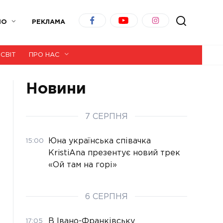
ІО
РЕКЛАМА
СВІТ
ПРО НАС
Новини
7 СЕРПНЯ
Юна українська співачка
15:00
KristiAna презентує новий трек
«Ой там на горі»
6 СЕРПНЯ
В Івано-Франківську
17:05