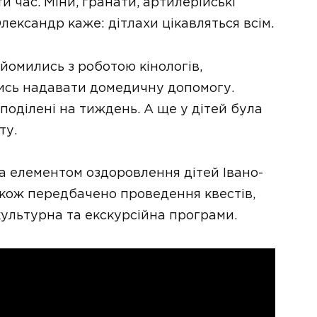
и час. Міни, гранати, артилерійські
Олександр каже: дітлахи цікавляться всім.
омились з роботою кінологів,
лись надавати домедичну допомогу.
поділені на тиждень. А ще у дітей була
ту.
а елементом оздоровлення дітей Івано-
акож передбачено проведення квестів,
 культурна та екскурсійна програми.