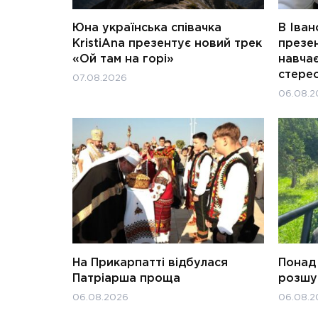
Юна українська співачка
В Іван
KristiAna презентує новий трек
презен
«Ой там на горі»
навчає
стерео
07.08.2026
06.08.2
На Прикарпатті відбулася
Понад 
Патріарша проща
розшук
06.08.2026
06.08.2