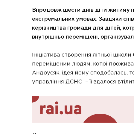
Впродовж шести днів діти житимуть
екстремальних умовах
.
Завдяки спі
керівництва громади для дітей, котр
внутрішньо переміщені, організували
Ініціатива створення літньої школ
переміщеним людям, котрі проживаю
Андрусяк, ідея йому сподобалась, т
управління ДСНС – її вдалося втілит