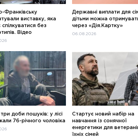
о-Франківську
Державні виплати для сім
тували виставку, яка
дітьми можна отримуват
 спілкуватися без
через «Дія.Картку»
типів. Відео
06.08.2026
026
три доби пошуків: у лісі
Стартує новий набір на
али 76-річного чоловіка
навчання із сонячної
енергетики для ветерані
026
їхніх сімей