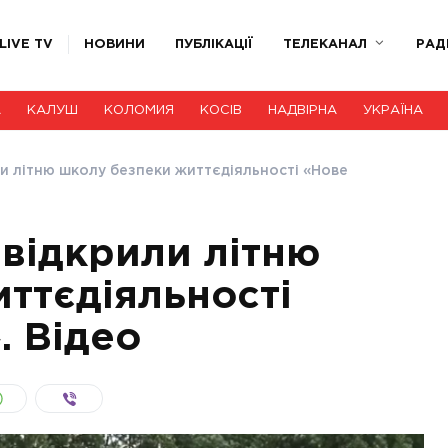
LIVE TV
НОВИНИ
ПУБЛІКАЦІЇ
ТЕЛЕКАНАЛ
РАД
А
КАЛУШ
КОЛОМИЯ
КОСІВ
НАДВІРНА
УКРАЇНА
ли літню школу безпеки життєдіяльності «Нове
 відкрили літню
ттєдіяльності
. Відео