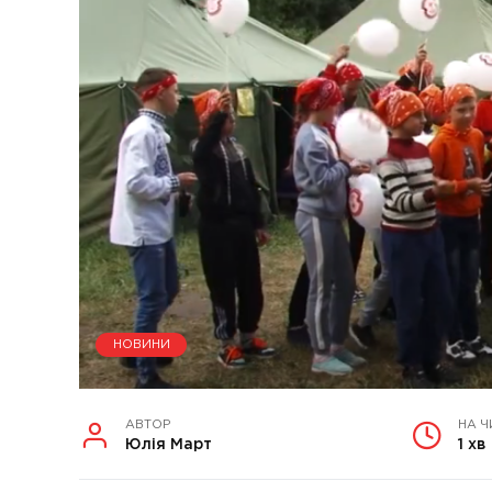
НОВИНИ
АВТОР
НА Ч
Юлія Март
1 хв