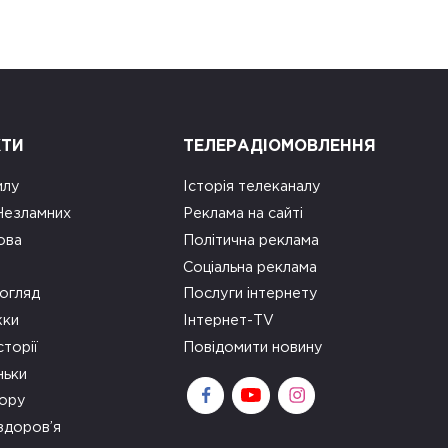
КТИ
ТЕЛЕРАДІОМОВЛЕННЯ
илу
Історія телеканалу
 Незламних
Реклама на сайті
ова
Політична реклама
Соціальна реклама
огляд
Послуги інтернету
ки
Інтернет-TV
сторії
Повідомити новину
ньки
зору
здоров’я