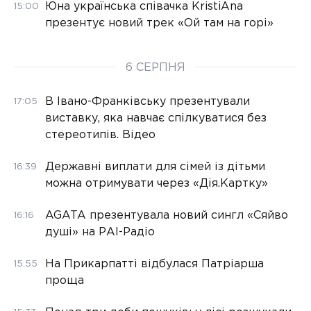
Юна українська співачка KristiAna
15:00
презентує новий трек «Ой там на горі»
6 СЕРПНЯ
В Івано-Франківську презентували
17:05
виставку, яка навчає спілкуватися без
стереотипів. Відео
Державні виплати для сімей із дітьми
16:39
можна отримувати через «Дія.Картку»
AGATA презентувала новий сингл «Сяйво
16:16
душі» на РАІ-Радіо
На Прикарпатті відбулася Патріарша
15:55
проща