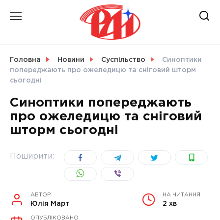
Skip
to
content
НОВИНИ
Головна
Новини
Суспільство
Cиноптики
попереджають про ожеледицю та сніговий шторм
СВІТ
сьогодні
Cиноптики попереджають
про ожеледицю та сніговий
шторм сьогодні
УКРАЇНА
Поширити:
АВТОР
НА ЧИТАННЯ
Юлія Март
2 хв
ОПУБЛІКОВАНО