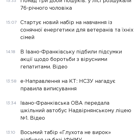
Понад три доби пошуків: у лісі розшукали
15:33
76-річного чоловіка
Стартує новий набір на навчання із
15:07
сонячної енергетики для ветеранів та їхніх
сімей
В Івано-Франківську підбили підсумки
14:18
акції щодо боротьби з вірусними
гепатитами. Відео
е-Направлення на КТ: НСЗУ нагадує
13:58
правила виписування
Івано-Франківська ОВА передала
13:34
шкільний автобус Надвірнянському ліцею
№1. Відео
Восьмий табір «Глухота не вирок»
13:10