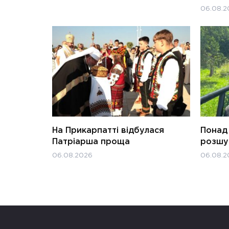
06.08.2
На Прикарпатті відбулася
Понад 
Патріарша проща
розшук
06.08.2026
06.08.2