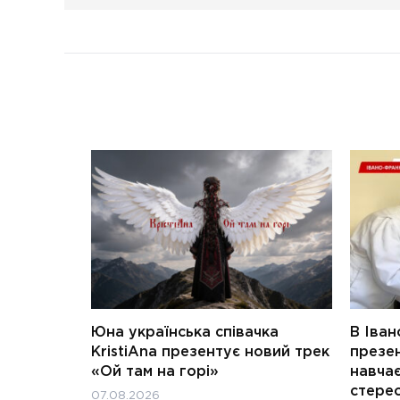
Юна українська співачка
В Іван
KristiAna презентує новий трек
презен
«Ой там на горі»
навчає
стерео
07.08.2026