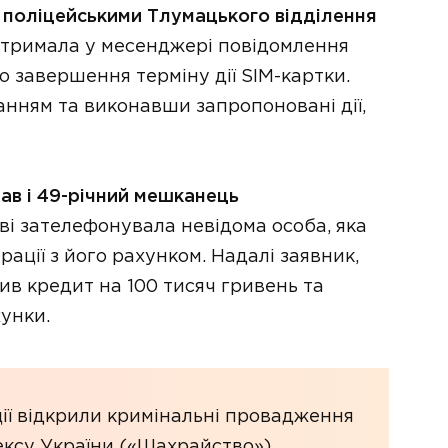
поліцейськими Тлумацького відділення
отримала у месенджері повідомлення
о завершення терміну дії SIM-картки.
ням та виконавши запропоновані дії,
ав і 49-річний мешканець
ві зателефонувала невідома особа, яка
рації з його рахунком. Надалі заявник,
ив кредит на 100 тисяч гривень та
унки.
ції відкрили кримінальні провадження
ексу України («Шахрайство»).