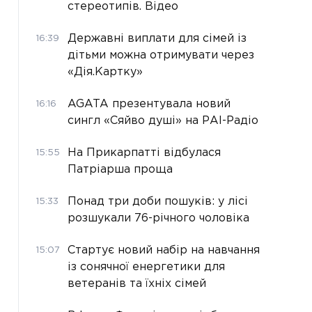
стереотипів. Відео
Державні виплати для сімей із
16:39
дітьми можна отримувати через
«Дія.Картку»
AGATA презентувала новий
16:16
сингл «Сяйво душі» на РАІ-Радіо
На Прикарпатті відбулася
15:55
Патріарша проща
Понад три доби пошуків: у лісі
15:33
розшукали 76-річного чоловіка
Стартує новий набір на навчання
15:07
із сонячної енергетики для
ветеранів та їхніх сімей