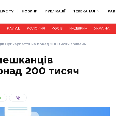
LIVE TV
НОВИНИ
ПУБЛІКАЦІЇ
ТЕЛЕКАНАЛ
РАД
А
КАЛУШ
КОЛОМИЯ
КОСІВ
НАДВІРНА
УКРАЇНА
ів Прикарпаття на понад 200 тисяч гривень
мешканців
онад 200 тисяч