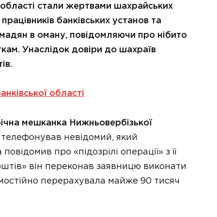
 області стали жертвами шахрайських
 працівників банківських установ та
мадян в оману, повідомляючи про нібито
ткам. Унаслідок довіри до шахраїв
ів.
анківської області
річна мешканка Нижньовербізької
зателефонував невідомий, який
овідомив про «підозрілі операції» з її
оштів» він переконав заявницю виконати
самостійно перерахувала майже 90 тисяч