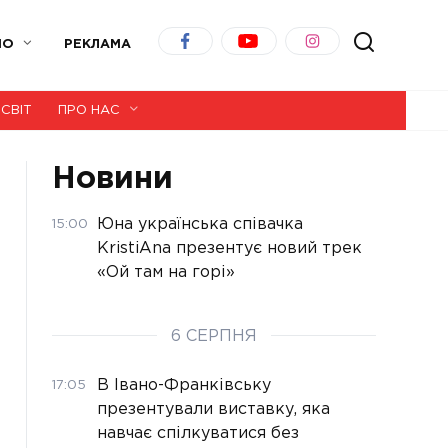
ІО
РЕКЛАМА
СВІТ
ПРО НАС
Новини
Юна українська співачка
15:00
KristiAna презентує новий трек
«Ой там на горі»
6 СЕРПНЯ
В Івано-Франківську
17:05
презентували виставку, яка
навчає спілкуватися без