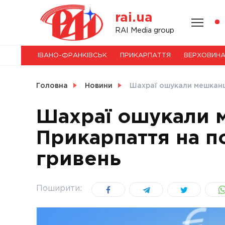
Skip
rai.ua
to
content
НОВИНИ
RAI Media group
ІВАНО-ФРАНКІВСЬК
ПРИКАРПАТТЯ
ВЕРХОВИН
СВІТ
Головна
Новини
Шахраї ошукали мешканц
Шахраї ошукали 
Прикарпаття на п
УКРАЇНА
гривень
Поширити: