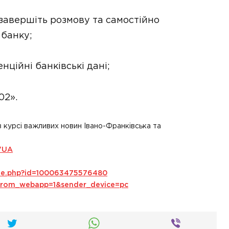
о завершіть розмову та самостійно
 банку;
нційні банківські дані;
02».
в курсі важливих новин Івано-Франківська та
VUA
ile.php?id=100063475576480
s_from_webapp=1&sender_device=pc