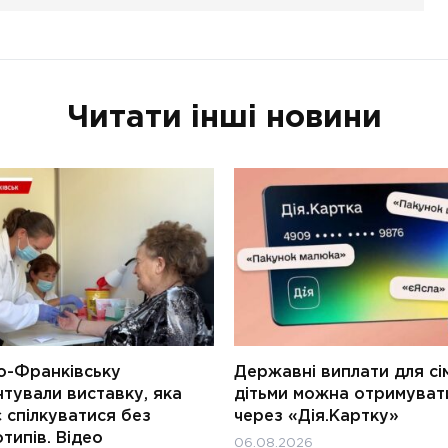
Читати інші новини
о-Франківську
Державні виплати для сім
тували виставку, яка
дітьми можна отримуват
 спілкуватися без
через «Дія.Картку»
типів. Відео
06.08.2026