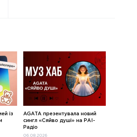
ей із
AGATA презентувала новий
и
сингл «Сяйво душі» на РАІ-
Радіо
06.08.2026