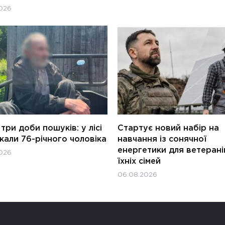
026
три доби пошуків: у лісі
Стартує новий набір на
али 76-річного чоловіка
навчання із сонячної
енергетики для ветерані
026
їхніх сімей
06.08.2026