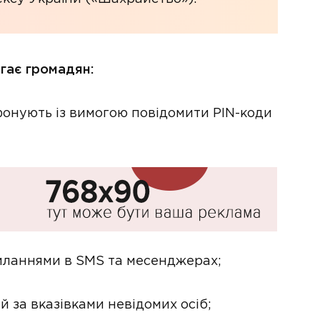
ігає громадян:
фонують із вимогою повідомити PIN-коди
силаннями в SMS та месенджерах;
й за вказівками невідомих осіб;