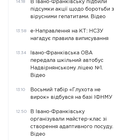
В Івано-Франківську підбили
14:18
підсумки акції щодо боротьби з
вірусними гепатитами. Відео
е-Направлення на КТ: НСЗУ
13:58
нагадує правила виписування
Івано-Франківська ОВА
13:34
передала шкільний автобус
Надвірнянському ліцею №1.
Відео
Восьмий табір «Глухота не
13:10
вирок» відбувся на базі ІФНМУ
В Івано-Франківську
12:50
організували майстер-клас зі
створення адаптивного посуду.
Відео