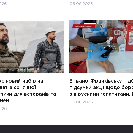
026
06.08.2026
є новий набір на
В Івано-Франківську під
ня із сонячної
підсумки акції щодо бор
тики для ветеранів та
з вірусними гепатитами. 
імей
06.08.2026
026