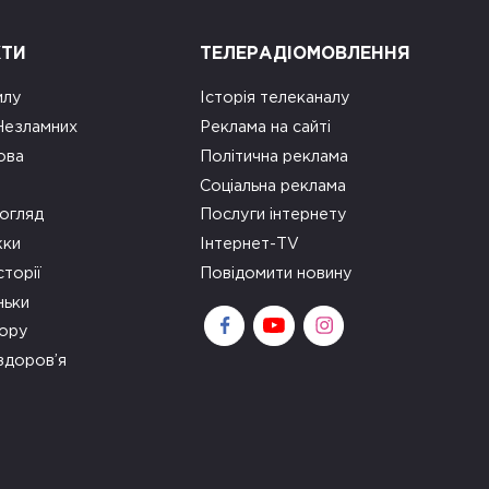
КТИ
ТЕЛЕРАДІОМОВЛЕННЯ
илу
Історія телеканалу
 Незламних
Реклама на сайті
ова
Політична реклама
Соціальна реклама
огляд
Послуги інтернету
ки
Інтернет-TV
сторії
Повідомити новину
ньки
зору
здоров’я