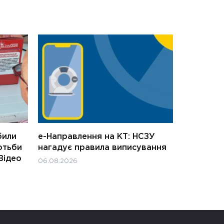
били
е-Направлення на КТ: НСЗУ
отьби
нагадує правила виписування
Відео
06.08.2026