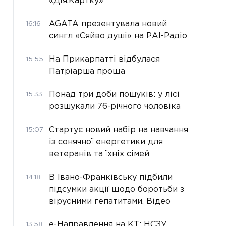
«Дія.Картку»
AGATA презентувала новий
16:16
сингл «Сяйво душі» на РАІ-Радіо
На Прикарпатті відбулася
15:55
Патріарша проща
Понад три доби пошуків: у лісі
15:33
розшукали 76-річного чоловіка
Стартує новий набір на навчання
15:07
із сонячної енергетики для
ветеранів та їхніх сімей
В Івано-Франківську підбили
14:18
підсумки акції щодо боротьби з
вірусними гепатитами. Відео
е-Направлення на КТ: НСЗУ
13:58