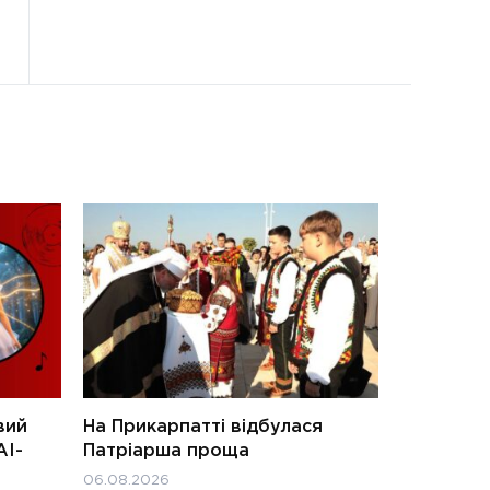
вий
На Прикарпатті відбулася
АІ-
Патріарша проща
06.08.2026