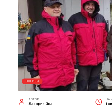
НОВИНИ
АВТОР
НА 
Лазорик Яна
1 хв