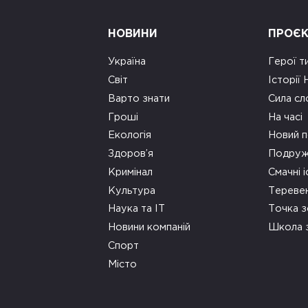
НОВИНИ
ПРОЄ
Україна
Герої т
Світ
Історії
Варто знати
Сила сл
Гроші
На часі
Екологія
Новий п
Здоров’я
Подруж
Кримінал
Смачні і
Культура
Тереве
Наука та ІТ
Точка 
Новини компаній
Школа 
Спорт
Місто