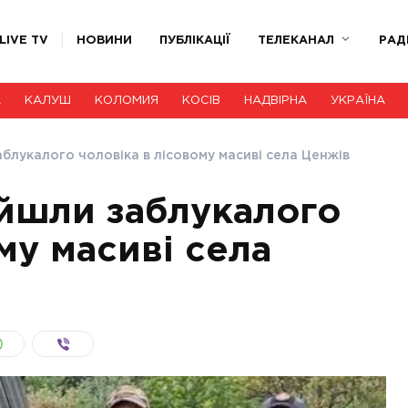
LIVE TV
НОВИНИ
ПУБЛІКАЦІЇ
ТЕЛЕКАНАЛ
РАД
А
КАЛУШ
КОЛОМИЯ
КОСІВ
НАДВІРНА
УКРАЇНА
блукалого чоловіка в лісовому масиві села Ценжів
йшли заблукалого
му масиві села