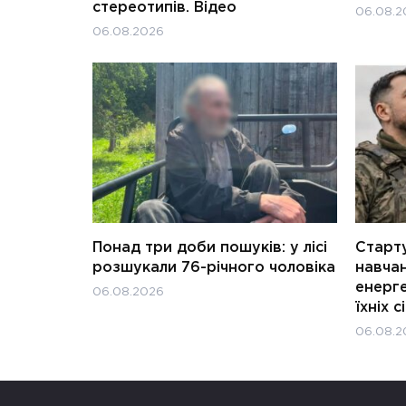
стереотипів. Відео
06.08.2
06.08.2026
Понад три доби пошуків: у лісі
Старту
розшукали 76-річного чоловіка
навчан
енерге
06.08.2026
їхніх с
06.08.2