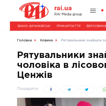
Skip
rai.ua
to
content
НОВИНИ
RAI Media group
ІВАНО-ФРАНКІВСЬК
ПРИКАРПАТТЯ
ВЕРХОВИН
СВІТ
Головна
Новини
Рятувальники знайшли за
Рятувальники зна
чоловіка в лісово
УКРАЇНА
Ценжів
Поширити: