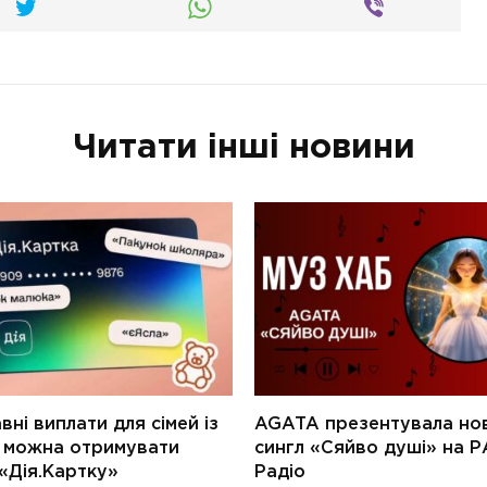
Читати інші новини
ні виплати для сімей із
AGATA презентувала но
и можна отримувати
сингл «Сяйво душі» на Р
«Дія.Картку»
Радіо