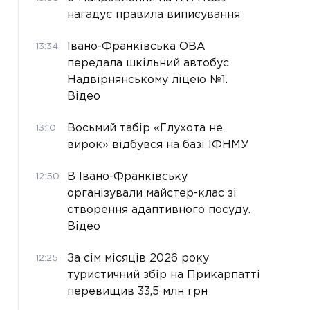
нагадує правила виписування
Івано-Франківська ОВА
13:34
передала шкільний автобус
Надвірнянському ліцею №1.
Відео
Восьмий табір «Глухота не
13:10
вирок» відбувся на базі ІФНМУ
В Івано-Франківську
12:50
організували майстер-клас зі
створення адаптивного посуду.
Відео
За сім місяців 2026 року
12:25
туристичний збір на Прикарпатті
перевищив 33,5 млн грн