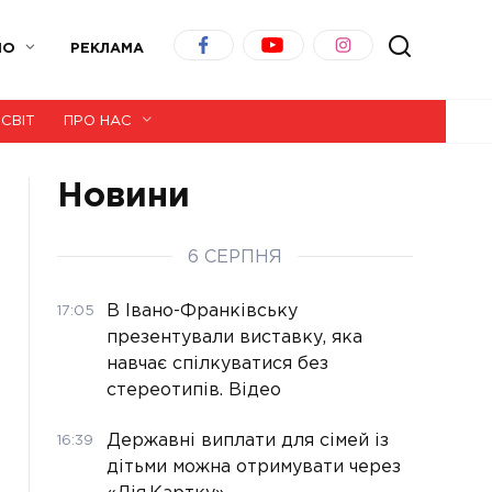
ІО
РЕКЛАМА
СВІТ
ПРО НАС
Новини
6 СЕРПНЯ
В Івано-Франківську
17:05
презентували виставку, яка
навчає спілкуватися без
стереотипів. Відео
Державні виплати для сімей із
16:39
дітьми можна отримувати через