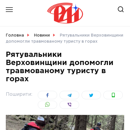
Skip
to
content
НОВИНИ
Головна
Новини
Рятувальники Верховинщини
допомогли травмованому туристу в горах
СВІТ
Рятувальники
Верховинщини допомогли
травмованому туристу в
горах
УКРАЇНА
Поширити: