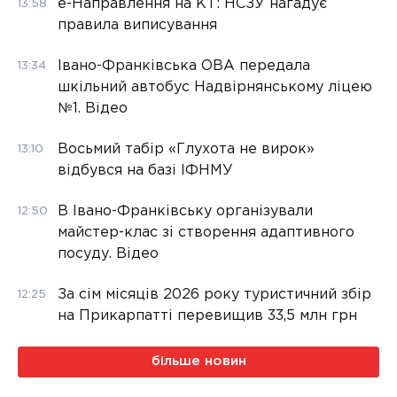
е-Направлення на КТ: НСЗУ нагадує
13:58
правила виписування
Івано-Франківська ОВА передала
13:34
шкільний автобус Надвірнянському ліцею
№1. Відео
Восьмий табір «Глухота не вирок»
13:10
відбувся на базі ІФНМУ
В Івано-Франківську організували
12:50
майстер-клас зі створення адаптивного
посуду. Відео
За сім місяців 2026 року туристичний збір
12:25
на Прикарпатті перевищив 33,5 млн грн
більше новин