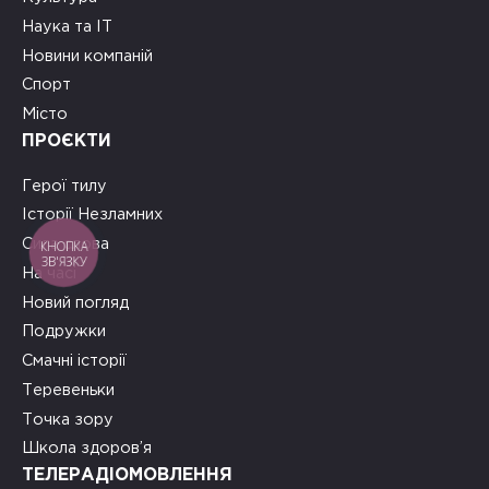
Наука та ІТ
Новини компаній
Спорт
Місто
ПРОЄКТИ
Герої тилу
Історії Незламних
Сила слова
КНОПКА
ЗВ'ЯЗКУ
На часі
Новий погляд
Подружки
Смачні історії
Теревеньки
Точка зору
Школа здоров’я
ТЕЛЕРАДІОМОВЛЕННЯ