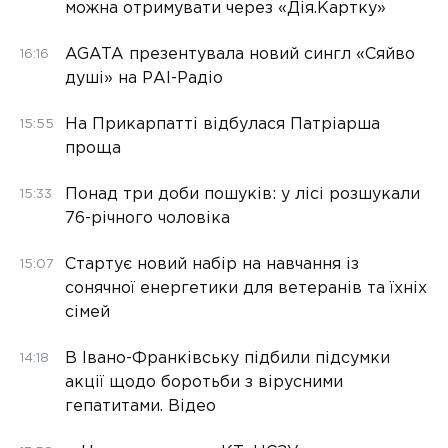
можна отримувати через «Дія.Картку»
AGATA презентувала новий сингл «Сяйво
16:16
душі» на РАІ-Радіо
На Прикарпатті відбулася Патріарша
15:55
проща
Понад три доби пошуків: у лісі розшукали
15:33
76-річного чоловіка
Стартує новий набір на навчання із
15:07
сонячної енергетики для ветеранів та їхніх
сімей
В Івано-Франківську підбили підсумки
14:18
акції щодо боротьби з вірусними
гепатитами. Відео