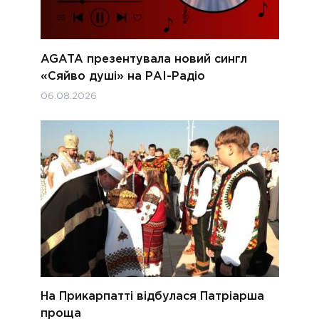
AGATA презентувала новий сингл
«Сяйво душі» на РАІ-Радіо
06.08.2026
На Прикарпатті відбулася Патріарша
проща