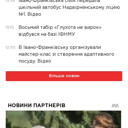
Івано-Франківська ОВА передала
13:34
шкільний автобус Надвірнянському ліцею
№1. Відео
Восьмий табір «Глухота не вирок»
13:10
відбувся на базі ІФНМУ
В Івано-Франківську організували
12:50
майстер-клас зі створення адаптивного
посуду. Відео
більше новин