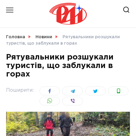
Skip
to
content
НОВИНИ
Головна
Новини
Рятувальники розшукали
туристів, що заблукали в горах
СВІТ
Рятувальники розшукали
туристів, що заблукали в
горах
УКРАЇНА
Поширити: