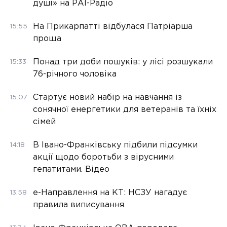
душі» на РАІ-Радіо
На Прикарпатті відбулася Патріарша
15:55
проща
Понад три доби пошуків: у лісі розшукали
15:33
76-річного чоловіка
Стартує новий набір на навчання із
15:07
сонячної енергетики для ветеранів та їхніх
сімей
В Івано-Франківську підбили підсумки
14:18
акції щодо боротьби з вірусними
гепатитами. Відео
е-Направлення на КТ: НСЗУ нагадує
13:58
правила виписування