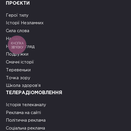
ПРОЄКТИ
Герої тилу
Історії Незламних
Сила слова
На часі
КНОПКА
Новий погляд
ЗВ'ЯЗКУ
Подружки
Смачні історії
Теревеньки
Точка зору
Школа здоров’я
ТЕЛЕРАДІОМОВЛЕННЯ
Історія телеканалу
Реклама на сайті
Політична реклама
Соціальна реклама