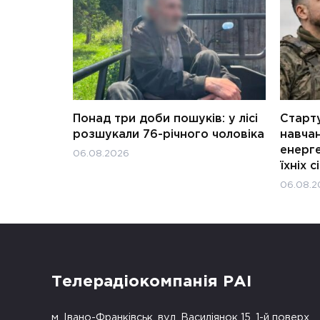
Понад три доби пошуків: у лісі
Старту
розшукали 76-річного чоловіка
навчан
енерге
06.08.2026
їхніх с
06.08.2
Телерадіокомпанія РАІ
м. Івано-Франківськ, вул. Василіянок 15, 1-й поверх