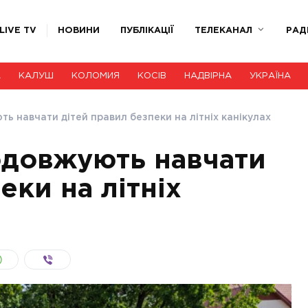
LIVE TV
НОВИНИ
ПУБЛІКАЦІЇ
ТЕЛЕКАНАЛ
РАД
А
КАЛУШ
КОЛОМИЯ
КОСІВ
НАДВІРНА
УКРАЇНА
ь навчати дітей правил безпеки на літніх канікулах
одовжують навчати
еки на літніх