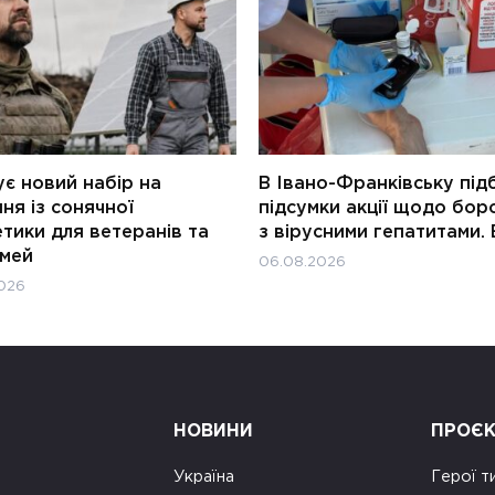
є новий набір на
В Івано-Франківську під
ня із сонячної
підсумки акції щодо бор
тики для ветеранів та
з вірусними гепатитами. 
імей
06.08.2026
026
НОВИНИ
ПРОЄ
Україна
Герої т