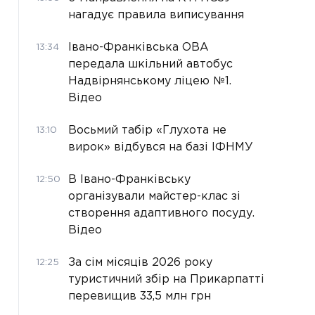
нагадує правила виписування
Івано-Франківська ОВА
13:34
передала шкільний автобус
Надвірнянському ліцею №1.
Відео
Восьмий табір «Глухота не
13:10
вирок» відбувся на базі ІФНМУ
В Івано-Франківську
12:50
організували майстер-клас зі
створення адаптивного посуду.
Відео
За сім місяців 2026 року
12:25
туристичний збір на Прикарпатті
перевищив 33,5 млн грн