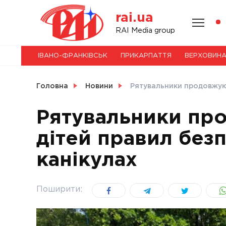
Skip
rai.ua
to
content
НОВИНИ
RAI Media group
ІВАНО-ФРАНКІВСЬК
ПРИКАРПАТТЯ
ВЕРХОВИН
СВІТ
Головна
Новини
Рятувальники продовжуют
Рятувальники пр
дітей правил безп
УКРАЇНА
канікулах
Поширити: