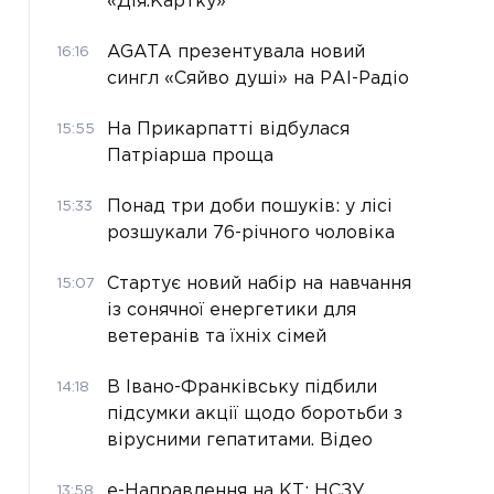
«Дія.Картку»
AGATA презентувала новий
16:16
сингл «Сяйво душі» на РАІ-Радіо
На Прикарпатті відбулася
15:55
Патріарша проща
Понад три доби пошуків: у лісі
15:33
розшукали 76-річного чоловіка
Стартує новий набір на навчання
15:07
із сонячної енергетики для
ветеранів та їхніх сімей
В Івано-Франківську підбили
14:18
підсумки акції щодо боротьби з
вірусними гепатитами. Відео
е-Направлення на КТ: НСЗУ
13:58