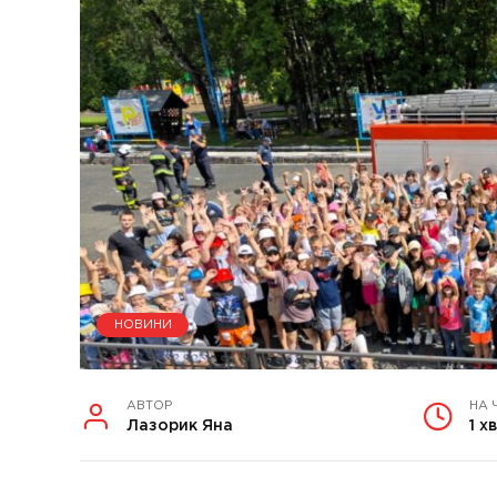
НОВИНИ
АВТОР
НА 
Лазорик Яна
1 хв