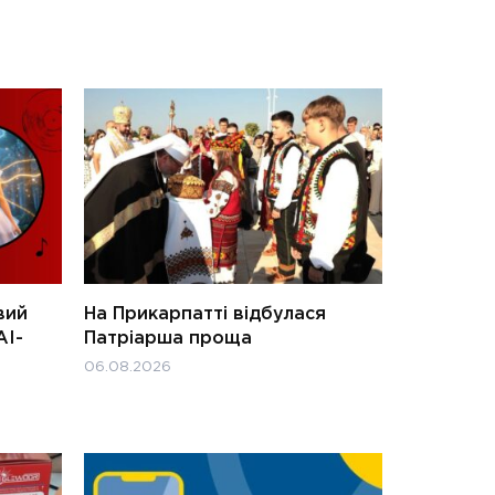
вий
На Прикарпатті відбулася
АІ-
Патріарша проща
06.08.2026