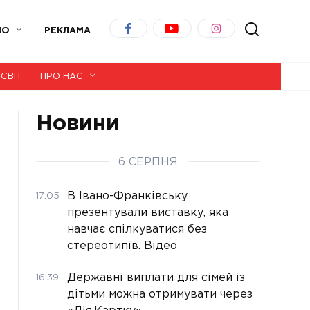
ІО
РЕКЛАМА
СВІТ
ПРО НАС
Новини
6 СЕРПНЯ
В Івано-Франківську
17:05
презентували виставку, яка
навчає спілкуватися без
стереотипів. Відео
Державні виплати для сімей із
16:39
дітьми можна отримувати через