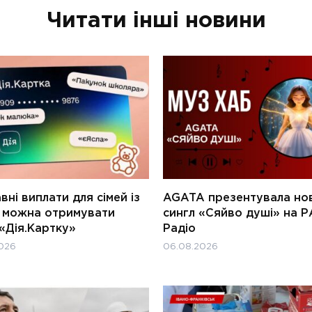
Читати інші новини
ні виплати для сімей із
AGATA презентувала но
и можна отримувати
сингл «Сяйво душі» на Р
«Дія.Картку»
Радіо
026
06.08.2026