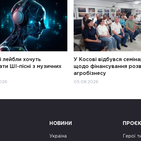
і лейбли хочуть
У Косові відбувся семін
ти ШІ-пісні з музичних
щодо фінансування роз
агробізнесу
026
05.08.2026
НОВИНИ
ПРОЄ
Україна
Герої т