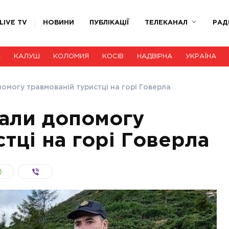
LIVE TV
НОВИНИ
ПУБЛІКАЦІЇ
ТЕЛЕКАНАЛ
РАД
А
КАЛУШ
КОЛОМИЯ
КОСІВ
НАДВІРНА
УКРАЇНА
омогу травмованій туристці на горі Говерла
али допомогу
тці на горі Говерла