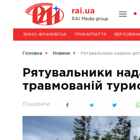
Skip
rai.ua
to
content
НОВИНИ
RAI Media group
ІВАНО-ФРАНКІВСЬК
ПРИКАРПАТТЯ
ВЕРХОВИН
СВІТ
Головна
Новини
Рятувальники надали доп
Рятувальники над
травмованій турис
УКРАЇНА
Поширити: