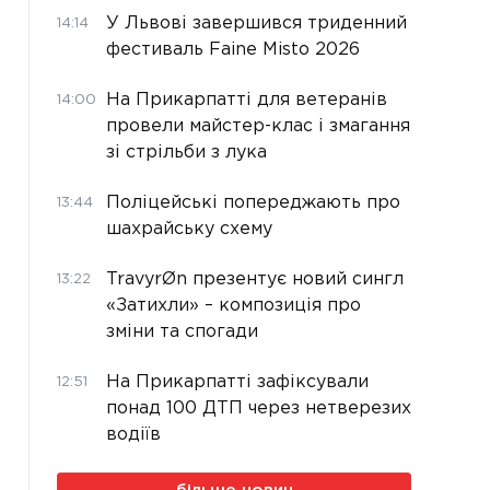
У Львові завершився триденний
14:14
фестиваль Faine Misto 2026
На Прикарпатті для ветеранів
14:00
провели майстер-клас і змагання
зі стрільби з лука
Поліцейські попереджають про
13:44
шахрайську схему
TravyrØn презентує новий сингл
13:22
«Затихли» – композиція про
зміни та спогади
На Прикарпатті зафіксували
12:51
понад 100 ДТП через нетверезих
водіїв