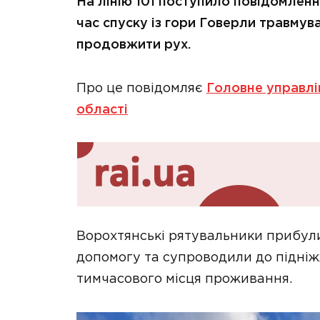
На лінію 101 поступило повідомленн
час спуску із гори Говерли травмув
продовжити рух.
Про це повідомляє
Головне управлі
області
Ворохтянські рятувальники прибул
допомогу та супроводили до підніж
тимчасового місця проживання.