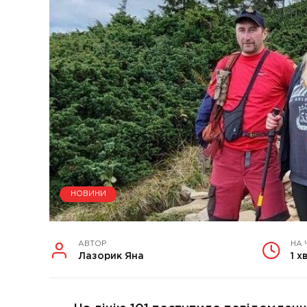
НОВИНИ
АВТОР
НА 
Лазорик Яна
1 х