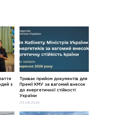
паття
Триває прийом документів для
юдей з
Премії КМУ за вагомий внесок
до енергетичної стійкості
України
05.08.2026