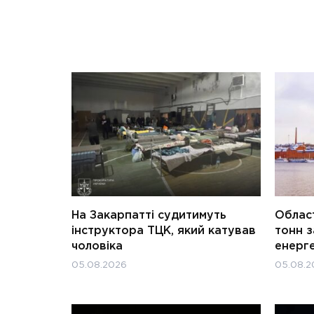
На Закарпатті судитимуть
Област
інструктора ТЦК, який катував
тонн з
чоловіка
енерг
05.08.2026
05.08.2