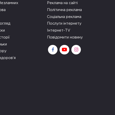
 Незламних
Реклама на сайті
ова
Політична реклама
Соціальна реклама
огляд
Послуги інтернету
ки
Інтернет-TV
сторії
Повідомити новину
ньки
зору
здоров’я