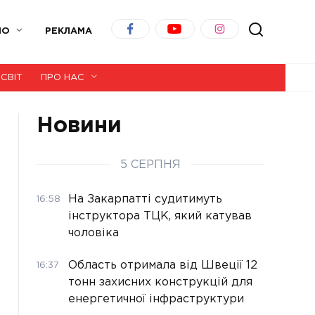
ІО
РЕКЛАМА
СВІТ
ПРО НАС
Новини
5 СЕРПНЯ
На Закарпатті судитимуть
16:58
інструктора ТЦК, який катував
чоловіка
Область отримала від Швеції 12
16:37
тонн захисних конструкцій для
енергетичної інфраструктури