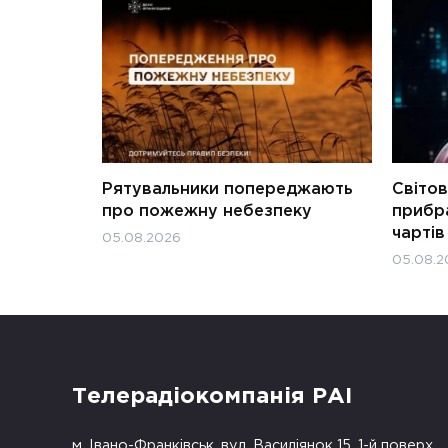
Рятувальники попереджають
Світов
про пожежну небезпеку
прибра
чартів
05.08.2026
05.08.2
Телерадіокомпанія РАІ
м. Івано-Франківськ, вул. Василіянок 15, 1-й поверх