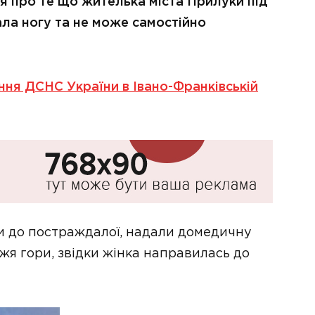
я про те що жителька міста Прилуки під
ала ногу та не може самостійно
ння ДСНС України в Івано-Франківській
и до постраждалої, надали домедичну
жя гори, звідки жінка направилась до