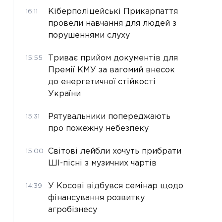
Кіберполіцейські Прикарпаття
16:11
провели навчання для людей з
порушеннями слуху
Триває прийом документів для
15:55
Премії КМУ за вагомий внесок
до енергетичної стійкості
України
Рятувальники попереджають
15:31
про пожежну небезпеку
Світові лейбли хочуть прибрати
15:00
ШІ-пісні з музичних чартів
У Косові відбувся семінар щодо
14:39
фінансування розвитку
агробізнесу