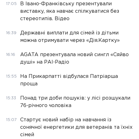
В Івано-Франківську презентували
17:05
виставку, яка навчає спілкуватися без
стереотипів. Відео
Державні виплати для сімей із дітьми
16:39
можна отримувати через «Дія.Картку»
AGATA презентувала новий сингл «Сяйво
16:16
душі» на РАІ-Радіо
На Прикарпатті відбулася Патріарша
15:55
проща
Понад три доби пошуків: у лісі розшукали
15:33
76-річного чоловіка
Стартує новий набір на навчання із
15:07
сонячної енергетики для ветеранів та їхніх
сімей