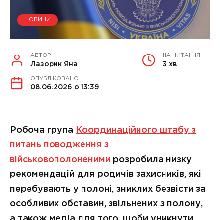
НОВИНИ
АВТОР
НА ЧИТАННЯ
Лазорик Яна
3 хв
ОПУБЛІКОВАНО
08.06.2026 о 13:39
Робоча група
Координаційного штабу з
питань поводження з
військовополоненими
розробила низку
рекомендацій для родичів захисників, які
перебувають у полоні, зниклих безвісти за
особливих обставин, звільнених з полону,
а також медіа для того, щоби уникнути