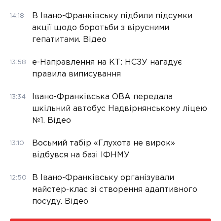
В Івано-Франківську підбили підсумки
14:18
акції щодо боротьби з вірусними
гепатитами. Відео
е-Направлення на КТ: НСЗУ нагадує
13:58
правила виписування
Івано-Франківська ОВА передала
13:34
шкільний автобус Надвірнянському ліцею
№1. Відео
Восьмий табір «Глухота не вирок»
13:10
відбувся на базі ІФНМУ
В Івано-Франківську організували
12:50
майстер-клас зі створення адаптивного
посуду. Відео