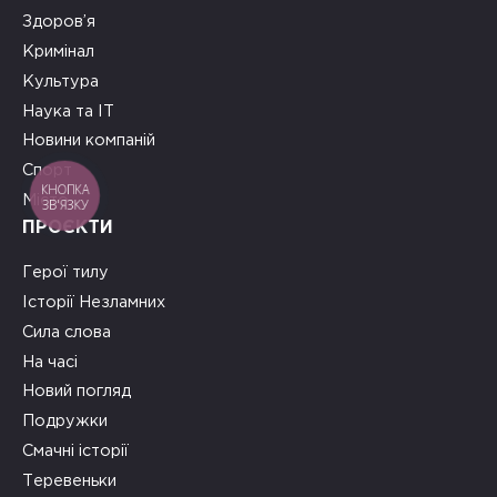
Здоров’я
Кримінал
Культура
Наука та ІТ
Новини компаній
Спорт
КНОПКА
Місто
ЗВ'ЯЗКУ
ПРОЄКТИ
Герої тилу
Історії Незламних
Сила слова
На часі
Новий погляд
Подружки
Смачні історії
Теревеньки