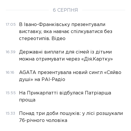
6 СЕРПНЯ
В Івано-Франківську презентували
17:05
виставку, яка навчає спілкуватися без
стереотипів. Відео
Державні виплати для сімей із дітьми
16:39
можна отримувати через «Дія.Картку»
AGATA презентувала новий сингл «Сяйво
16:16
душі» на РАІ-Радіо
На Прикарпатті відбулася Патріарша
15:55
проща
Понад три доби пошуків: у лісі розшукали
15:33
76-річного чоловіка