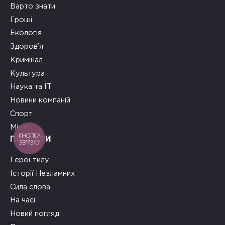
Варто знати
Гроші
Екологія
Здоров’я
Кримінал
Культура
Наука та ІТ
Новини компаній
Спорт
Місто
КНОПКА
ПРОЄКТИ
ЗВ'ЯЗКУ
Герої тилу
Історії Незламних
Сила слова
На часі
Новий погляд