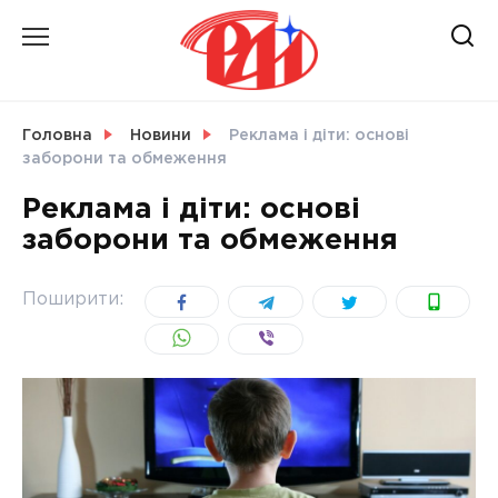
Skip
to
content
НОВИНИ
Головна
Новини
Реклама і діти: основі
заборони та обмеження
СВІТ
Реклама і діти: основі
заборони та обмеження
УКРАЇНА
Поширити: