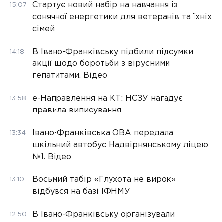
Стартує новий набір на навчання із
15:07
сонячної енергетики для ветеранів та їхніх
сімей
В Івано-Франківську підбили підсумки
14:18
акції щодо боротьби з вірусними
гепатитами. Відео
е-Направлення на КТ: НСЗУ нагадує
13:58
правила виписування
Івано-Франківська ОВА передала
13:34
шкільний автобус Надвірнянському ліцею
№1. Відео
Восьмий табір «Глухота не вирок»
13:10
відбувся на базі ІФНМУ
В Івано-Франківську організували
12:50