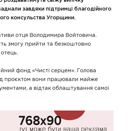
 роздаватимуть свіжу випічку
аднали завдяки підтримці благодійного
ого консульства Угорщини.
іативи отця Володимира Войтовича.
ть змогу прийти та безкоштовно
 отець.
йний фонд «Чисті серцем». Голова
ад проєктом вони працювали майже
кументами, а відтак облаштування самої