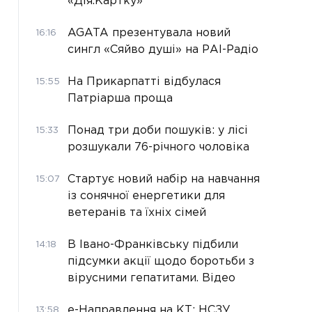
«Дія.Картку»
AGATA презентувала новий
16:16
сингл «Сяйво душі» на РАІ-Радіо
На Прикарпатті відбулася
15:55
Патріарша проща
Понад три доби пошуків: у лісі
15:33
розшукали 76-річного чоловіка
Стартує новий набір на навчання
15:07
із сонячної енергетики для
ветеранів та їхніх сімей
В Івано-Франківську підбили
14:18
підсумки акції щодо боротьби з
вірусними гепатитами. Відео
е-Направлення на КТ: НСЗУ
13:58