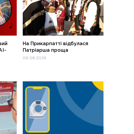
вий
На Прикарпатті відбулася
АІ-
Патріарша проща
06.08.2026