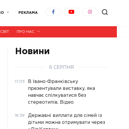
ІО
РЕКЛАМА
СВІТ
ПРО НАС
Новини
6 СЕРПНЯ
В Івано-Франківську
17:05
презентували виставку, яка
навчає спілкуватися без
стереотипів. Відео
Державні виплати для сімей із
16:39
дітьми можна отримувати через