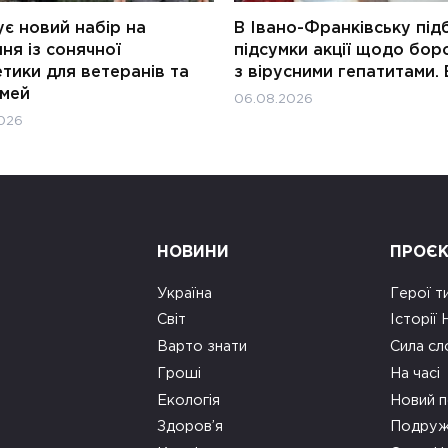
є новий набір на
В Івано-Франківську під
ня із сонячної
підсумки акції щодо бор
тики для ветеранів та
з вірусними гепатитами. 
імей
06.08.2026
026
НОВИНИ
ПРОЄ
Україна
Герої т
Світ
Історії
Варто знати
Сила сл
Гроші
На часі
Екологія
Новий п
Здоров’я
Подруж