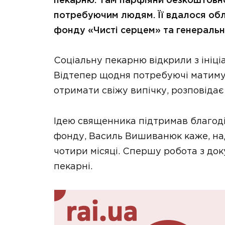
пекарню. Там парфіяни безкоштовно
потребуючим людям. Її вдалося обл
фонду «Чисті серцем» та генеральн
Соціальну пекарню відкрили з ініц
Відтепер щодня потребуючі матиму
отримати свіжу випічку, розповідає
Ідею священника підтримав благоді
фонду, Василь Вишиванюк каже, н
чотири місяці. Спершу робота з до
пекарні.