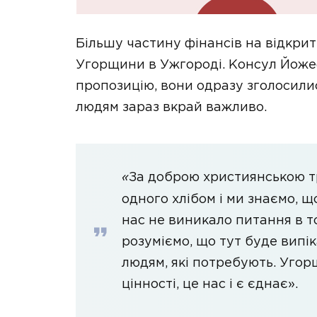
Більшу частину фінансів на відкри
Угорщини в Ужгороді. Консул Йоже
пропозицію, вони одразу зголосил
людям зараз вкрай важливо.
«
За доброю християнською т
одного хлібом і ми знаємо, щ
нас не виникало питання в т
розуміємо, що тут буде випі
людям, які потребують. Угор
цінності, це нас і є єднає».