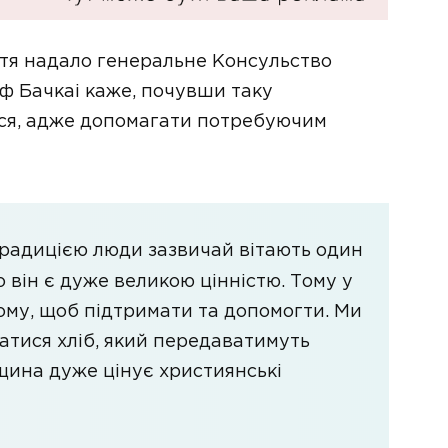
ття надало генеральне Консульство
ф Бачкаі каже, почувши таку
ися, адже допомагати потребуючим
радицією люди зазвичай вітають один
о він є дуже великою цінністю. Тому у
ому, щоб підтримати та допомогти. Ми
катися хліб, який передаватимуть
щина дуже цінує християнські