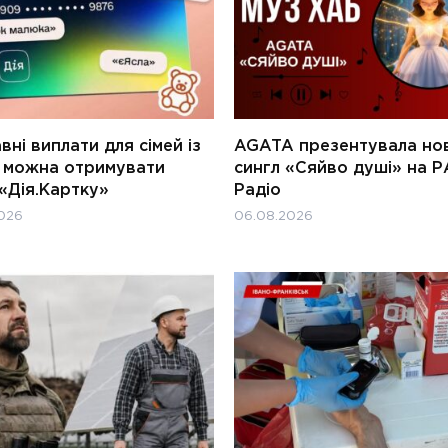
ні виплати для сімей із
AGATA презентувала но
и можна отримувати
сингл «Сяйво душі» на Р
«Дія.Картку»
Радіо
026
06.08.2026