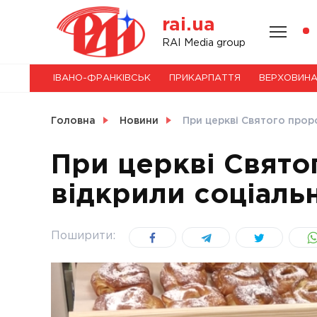
Skip
rai.ua
to
content
НОВИНИ
RAI Media group
ІВАНО-ФРАНКІВСЬК
ПРИКАРПАТТЯ
ВЕРХОВИН
СВІТ
Головна
Новини
При церкві Святого проро
При церкві Свято
відкрили соціаль
УКРАЇНА
Поширити: