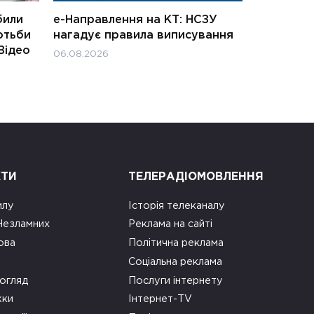
били
е-Направлення на КТ: НСЗУ
отьби
нагадує правила виписування
Відео
06.08.2026
КТИ
ТЕЛЕРАДІОМОВЛЕННЯ
илу
Історія телеканалу
 Незламних
Реклама на сайті
ова
Політична реклама
Соціальна реклама
огляд
Послуги інтернету
ки
Інтернет-TV