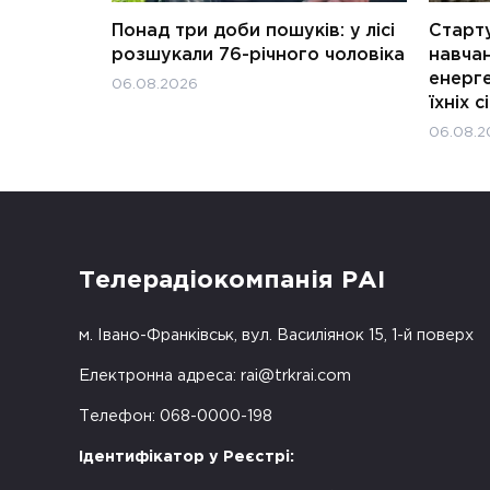
Понад три доби пошуків: у лісі
Старту
розшукали 76-річного чоловіка
навчан
енерге
06.08.2026
їхніх с
06.08.2
Телерадіокомпанія РАІ
м. Івано-Франківськ, вул. Василіянок 15, 1-й поверх
Електронна адреса:
rai@trkrai.com
Телефон: 068-0000-198
Ідентифікатор у Реєстрі: