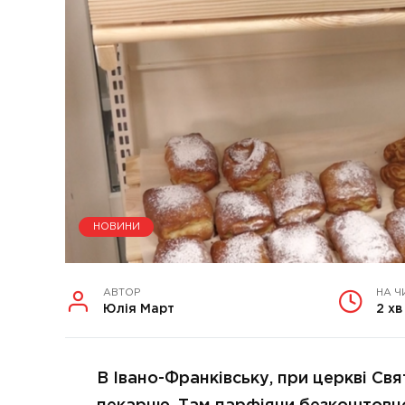
НОВИНИ
АВТОР
НА Ч
Юлія Март
2 хв
В Івано-Франківську, при церкві Св