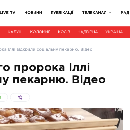
LIVE TV
НОВИНИ
ПУБЛІКАЦІЇ
ТЕЛЕКАНАЛ
РАД
А
КАЛУШ
КОЛОМИЯ
КОСІВ
НАДВІРНА
УКРАЇНА
ка Іллі відкрили соціальну пекарню. Відео
го пророка Іллі
ну пекарню. Відео