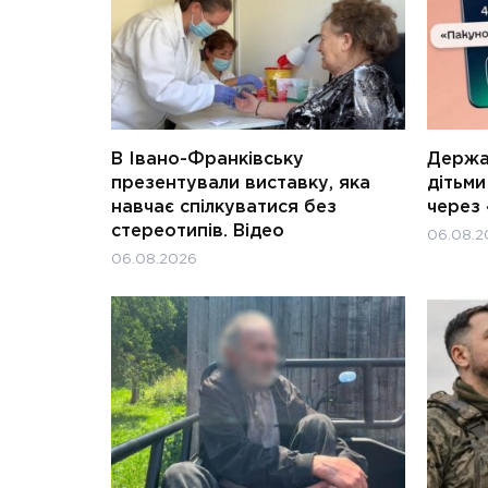
В Івано-Франківську
Держав
презентували виставку, яка
дітьм
навчає спілкуватися без
через 
стереотипів. Відео
06.08.2
06.08.2026