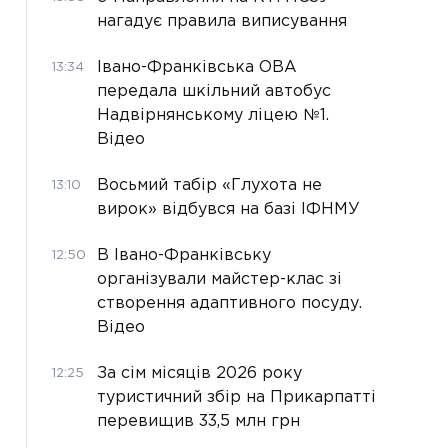
нагадує правила виписування
Івано-Франківська ОВА
13:34
передала шкільний автобус
Надвірнянському ліцею №1.
Відео
Восьмий табір «Глухота не
13:10
вирок» відбувся на базі ІФНМУ
В Івано-Франківську
12:50
організували майстер-клас зі
створення адаптивного посуду.
Відео
За сім місяців 2026 року
12:25
туристичний збір на Прикарпатті
перевищив 33,5 млн грн