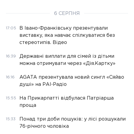
6 СЕРПНЯ
В Івано-Франківську презентували
17:05
виставку, яка навчає спілкуватися без
стереотипів. Відео
Державні виплати для сімей із дітьми
16:39
можна отримувати через «Дія.Картку»
AGATA презентувала новий сингл «Сяйво
16:16
душі» на РАІ-Радіо
На Прикарпатті відбулася Патріарша
15:55
проща
Понад три доби пошуків: у лісі розшукали
15:33
76-річного чоловіка