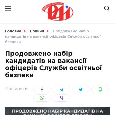
Skip
to
content
НОВИНИ
Головна
Новини
Продовжено набір
кандидатів на вакансії офіцерів Служби освітньої
СВІТ
безпеки
Продовжено набір
кандидатів на вакансії
офіцерів Служби освітньої
УКРАЇНА
безпеки
Поширити: