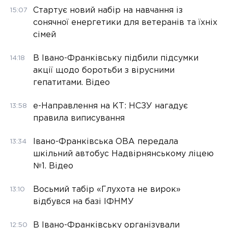
Стартує новий набір на навчання із
15:07
сонячної енергетики для ветеранів та їхніх
сімей
В Івано-Франківську підбили підсумки
14:18
акції щодо боротьби з вірусними
гепатитами. Відео
е-Направлення на КТ: НСЗУ нагадує
13:58
правила виписування
Івано-Франківська ОВА передала
13:34
шкільний автобус Надвірнянському ліцею
№1. Відео
Восьмий табір «Глухота не вирок»
13:10
відбувся на базі ІФНМУ
В Івано-Франківську організували
12:50