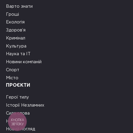
Варто знати
Гроші
Екологія
Здоров’я
Кримінал
Культура
Наука та ІТ
Новини компаній
Спорт
Місто
ПРОЄКТИ
Герої тилу
Історії Незламних
Сила слова
КНОПКА
На часі
ЗВ'ЯЗКУ
Новий погляд