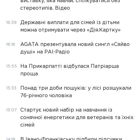
виставку, яка навчає спілкуватися без
стереотипів. Відео
Державні виплати для сімей із дітьми
16:39
можна отримувати через «Дія.Картку»
AGATA презентувала новий сингл «Сяйво
16:16
душі» на РАІ-Радіо
На Прикарпатті відбулася Патріарша
15:55
проща
Понад три доби пошуків: у лісі розшукали
15:33
76-річного чоловіка
Стартує новий набір на навчання із
15:07
сонячної енергетики для ветеранів та їхніх
сімей
В Івано-Франківську підбили підсумки
14:18