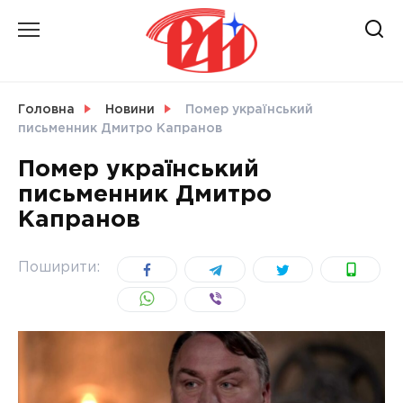
Skip
to
content
НОВИНИ
Головна
Новини
Помер український
письменник Дмитро Капранов
СВІТ
Помер український
письменник Дмитро
Капранов
УКРАЇНА
Поширити: