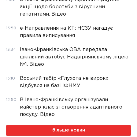
акції щодо боротьби з вірусними
гепатитами. Відео
е-Направлення на КТ: НСЗУ нагадує
13:58
правила виписування
Івано-Франківська ОВА передала
13:34
шкільний автобус Надвірнянському ліцею
№1. Відео
Восьмий табір «Глухота не вирок»
13:10
відбувся на базі ІФНМУ
В Івано-Франківську організували
12:50
майстер-клас зі створення адаптивного
посуду. Відео
більше новин