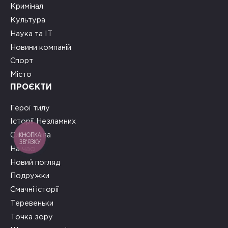
Кримінал
Культура
Наука та ІТ
Новини компаній
Спорт
Місто
ПРОЄКТИ
Герої тилу
Історії Незламних
КНОПКА
Сила слова
ЗВ'ЯЗКУ
На часі
Новий погляд
Подружки
Смачні історії
Теревеньки
Точка зору