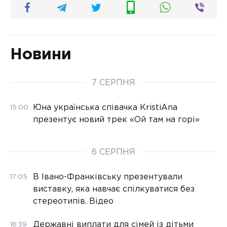
Новини
7 СЕРПНЯ
Юна українська співачка KristiAna
15:00
презентує новий трек «Ой там на горі»
6 СЕРПНЯ
В Івано-Франківську презентували
17:05
виставку, яка навчає спілкуватися без
стереотипів. Відео
Державні виплати для сімей із дітьми
16:39