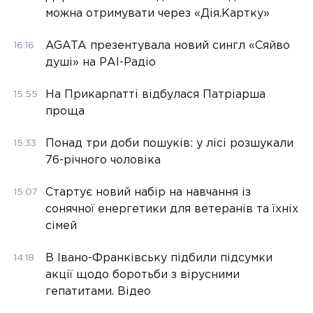
можна отримувати через «Дія.Картку»
AGATA презентувала новий сингл «Сяйво
16:16
душі» на РАІ-Радіо
На Прикарпатті відбулася Патріарша
15:55
проща
Понад три доби пошуків: у лісі розшукали
15:33
76-річного чоловіка
Стартує новий набір на навчання із
15:07
сонячної енергетики для ветеранів та їхніх
сімей
В Івано-Франківську підбили підсумки
14:18
акції щодо боротьби з вірусними
гепатитами. Відео