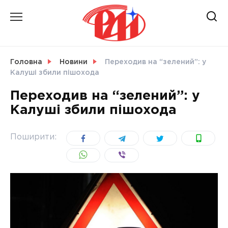
Skip
to
content
НОВИНИ
Головна
Новини
Переходив на “зелений”: у
Калуші збили пішохода
СВІТ
Переходив на “зелений”: у
Калуші збили пішохода
УКРАЇНА
Поширити: