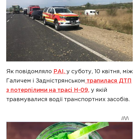
Як повідомляло
РАІ,
у суботу, 10 квiтня, мiж
Галичем i Заднiстрянськом
трапилася ДТП
з потерпiлими на трасi Н-09,
у якiй
травмувалися водiї транспортних засобiв.