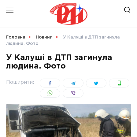
Skip
to
content
НОВИНИ
Головна
Новини
У Калуші в ДТП загинула
людина. Фото
СВІТ
У Калуші в ДТП загинула
людина. Фото
УКРАЇНА
Поширити: