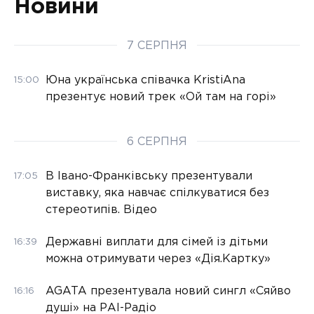
Новини
7 СЕРПНЯ
Юна українська співачка KristiAna
15:00
презентує новий трек «Ой там на горі»
6 СЕРПНЯ
В Івано-Франківську презентували
17:05
виставку, яка навчає спілкуватися без
стереотипів. Відео
Державні виплати для сімей із дітьми
16:39
можна отримувати через «Дія.Картку»
AGATA презентувала новий сингл «Сяйво
16:16
душі» на РАІ-Радіо