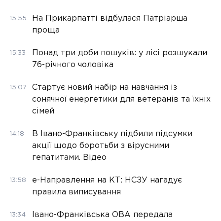
На Прикарпатті відбулася Патріарша
15:55
проща
Понад три доби пошуків: у лісі розшукали
15:33
76-річного чоловіка
Стартує новий набір на навчання із
15:07
сонячної енергетики для ветеранів та їхніх
сімей
В Івано-Франківську підбили підсумки
14:18
акції щодо боротьби з вірусними
гепатитами. Відео
е-Направлення на КТ: НСЗУ нагадує
13:58
правила виписування
Івано-Франківська ОВА передала
13:34