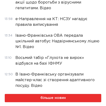
акції щодо боротьби з вірусними
гепатитами. Відео
е-Направлення на КТ: НСЗУ нагадує
13:58
правила виписування
Івано-Франківська ОВА передала
13:34
шкільний автобус Надвірнянському ліцею
№1. Відео
Восьмий табір «Глухота не вирок»
13:10
відбувся на базі ІФНМУ
В Івано-Франківську організували
12:50
майстер-клас зі створення адаптивного
посуду. Відео
більше новин