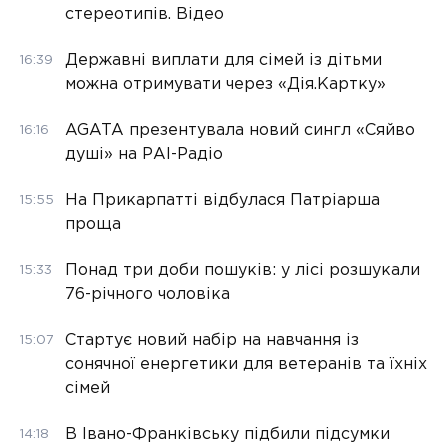
стереотипів. Відео
Державні виплати для сімей із дітьми
16:39
можна отримувати через «Дія.Картку»
AGATA презентувала новий сингл «Сяйво
16:16
душі» на РАІ-Радіо
На Прикарпатті відбулася Патріарша
15:55
проща
Понад три доби пошуків: у лісі розшукали
15:33
76-річного чоловіка
Стартує новий набір на навчання із
15:07
сонячної енергетики для ветеранів та їхніх
сімей
В Івано-Франківську підбили підсумки
14:18