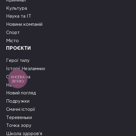
Кримінал
Культура
Наука та ІТ
Новини компаній
Спорт
Місто
ПРОЄКТИ
Герої тилу
Історії Незламних
КНОПКА
Сила слова
ЗВ'ЯЗКУ
На часі
Новий погляд
Подружки
Смачні історії
Теревеньки
Точка зору
Школа здоров’я