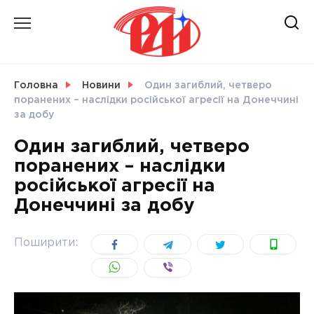
Skip
to
content
НОВИНИ
Головна
Новини
Один загиблий, четверо
поранених – наслідки російської агресії на Донеччині
СВІТ
за добу
Один загиблий, четверо
поранених – наслідки
російської агресії на
УКРАЇНА
Донеччині за добу
Поширити: