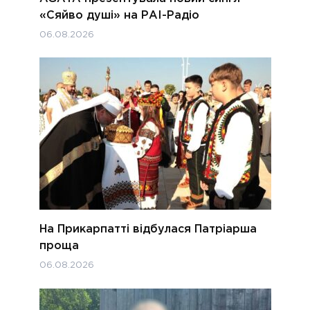
«Сяйво душі» на РАІ-Радіо
06.08.2026
На Прикарпатті відбулася Патріарша
проща
06.08.2026