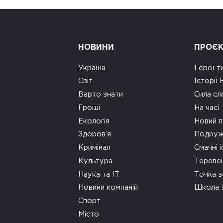
НОВИНИ
ПРОЄ
Україна
Герої т
Світ
Історії
Варто знати
Сила сл
Гроші
На часі
Екологія
Новий п
Здоров’я
Подруж
Кримінал
Смачні і
Культура
Тереве
Наука та ІТ
Точка 
Новини компаній
Школа 
Спорт
Місто