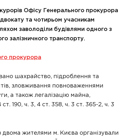
окурорів Офісу Генерального прокурора
адвокату та чотирьом учасникам
шляхом заволоділи будівлями одного з
го залізничного транспорту.
ого прокурора
новано шахрайство, підроблення та
нтів, зловживання повноваженнями
ги, а також легалізацію майна,
190, ч. 3, 4 ст. 358, ч. 3 ст. 365-2, ч. 3
з двома жителями м. Києва організували