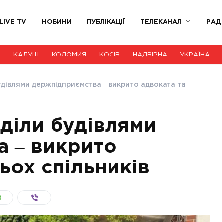
LIVE TV
НОВИНИ
ПУБЛІКАЦІЇ
ТЕЛЕКАНАЛ
РАД
А
КАЛУШ
КОЛОМИЯ
КОСІВ
НАДВІРНА
УКРАЇНА
дівлями держпідприємства ‒ викрито адвоката та
діли будівлями
 ‒ викрито
ьох спільників