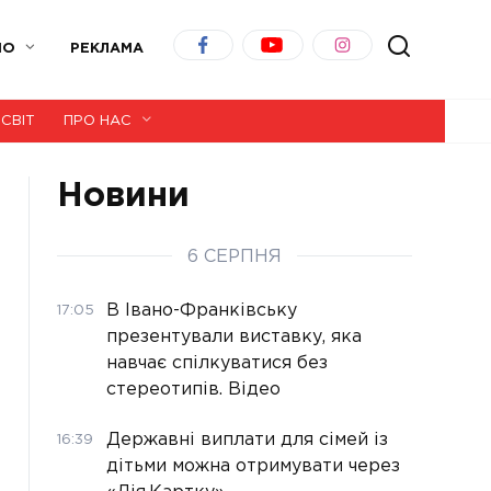
ІО
РЕКЛАМА
СВІТ
ПРО НАС
Новини
6 СЕРПНЯ
В Івано-Франківську
17:05
презентували виставку, яка
навчає спілкуватися без
стереотипів. Відео
Державні виплати для сімей із
16:39
дітьми можна отримувати через