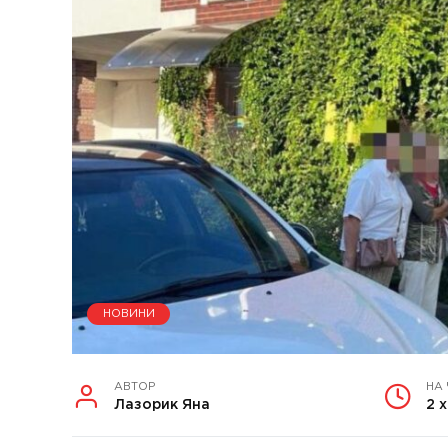
НОВИНИ
АВТОР
НА
Лазорик Яна
2 х