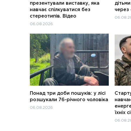
презентували виставку, яка
дітьм
навчає спілкуватися без
через 
стереотипів. Відео
06.08.2
06.08.2026
Понад три доби пошуків: у лісі
Старту
розшукали 76-річного чоловіка
навчан
енерге
06.08.2026
їхніх с
06.08.2