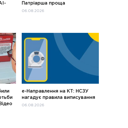
АІ-
Патріарша проща
06.08.2026
били
е-Направлення на КТ: НСЗУ
отьби
нагадує правила виписування
Відео
06.08.2026