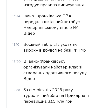
нагадує правила виписування
Івано-Франківська ОВА
13:34
передала шкільний автобус
Надвірнянському ліцею №1.
Відео
Восьмий табір «Глухота не
13:10
вирок» відбувся на базі ІФНМУ
В Івано-Франківську
12:50
організували майстер-клас зі
створення адаптивного посуду.
Відео
За сім місяців 2026 року
12:25
туристичний збір на Прикарпатті
перевищив 33,5 млн грн