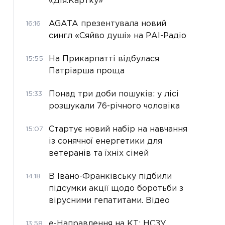
«Дія.Картку»
AGATA презентувала новий
16:16
сингл «Сяйво душі» на РАІ-Радіо
На Прикарпатті відбулася
15:55
Патріарша проща
Понад три доби пошуків: у лісі
15:33
розшукали 76-річного чоловіка
Стартує новий набір на навчання
15:07
із сонячної енергетики для
ветеранів та їхніх сімей
В Івано-Франківську підбили
14:18
підсумки акції щодо боротьби з
вірусними гепатитами. Відео
е-Направлення на КТ: НСЗУ
13:58