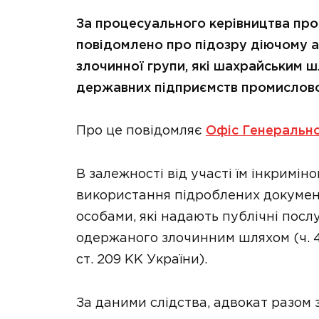
За процесуального керівництва пр
повідомлено про підозру діючому 
злочинної групи, які шахрайським 
державних підприємств промислово
Про це повідомляє
Офіс Генеральн
В залежності від участі їм інкримі
використання підроблених докуме
особами, які надають публічні послу
одержаного злочинним шляхом (ч. 4 ст. 
ст. 209 КК України).
За даними слідства, адвокат разом 