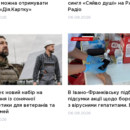
и можна отримувати
сингл «Сяйво душі» на Р
«Дія.Картку»
Радіо
026
06.08.2026
є новий набір на
В Івано-Франківську під
ня із сонячної
підсумки акції щодо бор
тики для ветеранів та
з вірусними гепатитами. 
імей
06.08.2026
026