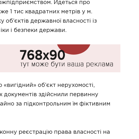
ржпідприємством. Йдеться про
е 1 тис квадратних метрів у м.
у об’єктів державної власності із
іки і безпеки держави.
 «вигідний» об’єкт нерухомості,
их документів здійснили первинну
майно за підконтрольним їм фіктивним
конну реєстрацію права власності на