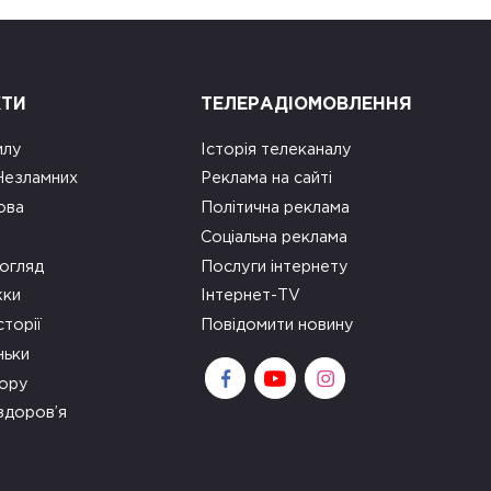
КТИ
ТЕЛЕРАДІОМОВЛЕННЯ
илу
Історія телеканалу
 Незламних
Реклама на сайті
ова
Політична реклама
Соціальна реклама
огляд
Послуги інтернету
ки
Інтернет-TV
сторії
Повідомити новину
ньки
зору
здоров’я