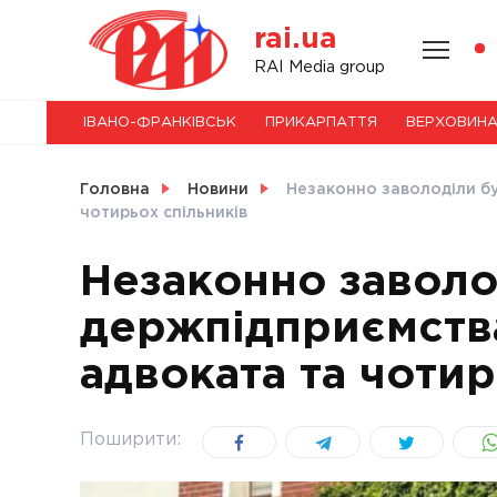
Skip
rai.ua
to
content
НОВИНИ
RAI Media group
ІВАНО-ФРАНКІВСЬК
ПРИКАРПАТТЯ
ВЕРХОВИН
СВІТ
Головна
Новини
Незаконно заволоділи бу
чотирьох спільників
Незаконно заволо
УКРАЇНА
держпідприємства
адвоката та чотир
Поширити: