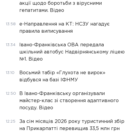
акції щодо боротьби з вірусними
гепатитами. Відео
е-Направлення на КТ: НСЗУ нагадує
13:58
правила виписування
Івано-Франківська ОВА передала
13:34
шкільний автобус Надвірнянському ліцею
№1. Відео
Восьмий табір «Глухота не вирок»
13:10
відбувся на базі ІФНМУ
В Івано-Франківську організували
12:50
майстер-клас зі створення адаптивного
посуду. Відео
За сім місяців 2026 року туристичний збір
12:25
на Прикарпатті перевищив 33,5 млн грн