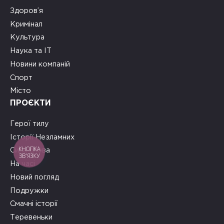
Здоров’я
Кримінал
Культура
Наука та ІТ
Новини компаній
Спорт
Місто
ПРОЄКТИ
Герої тилу
Історії Незламних
КНОПКА
Сила слова
ЗВ'ЯЗКУ
На часі
Новий погляд
Подружки
Смачні історії
Теревеньки