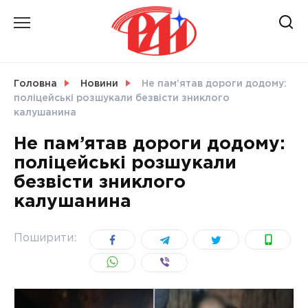
Skip
to
content
НОВИНИ
Головна
Новини
Не пам’ятав дороги додому:
поліцейські розшукали безвісти зниклого
СВІТ
калушанина
Не пам’ятав дороги додому:
поліцейські розшукали
безвісти зниклого
УКРАЇНА
калушанина
Поширити: