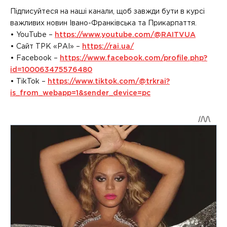
Підписуйтеся на наші канали, щоб завжди бути в курсі
важливих новин Івано-Франківська та Прикарпаття.
• YouTube –
https://www.youtube.com/@RAITVUA
• Сайт ТРК «РАІ» –
https://rai.ua/
• Facebook –
https://www.facebook.com/profile.php?
id=100063475576480
• TikTok –
https://www.tiktok.com/@trkrai?
is_from_webapp=1&sender_device=pc