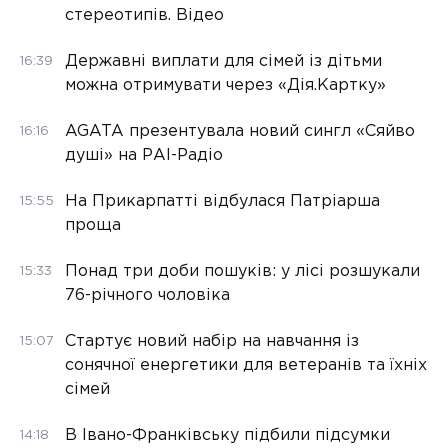
стереотипів. Відео
Державні виплати для сімей із дітьми
16:39
можна отримувати через «Дія.Картку»
AGATA презентувала новий сингл «Сяйво
16:16
душі» на РАІ-Радіо
На Прикарпатті відбулася Патріарша
15:55
проща
Понад три доби пошуків: у лісі розшукали
15:33
76-річного чоловіка
Стартує новий набір на навчання із
15:07
сонячної енергетики для ветеранів та їхніх
сімей
В Івано-Франківську підбили підсумки
14:18