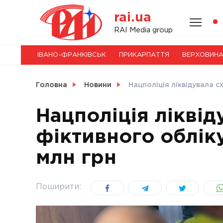
Skip
rai.ua
to
content
НОВИНИ
RAI Media group
ІВАНО-ФРАНКІВСЬК
ПРИКАРПАТТЯ
ВЕРХОВИН
СВІТ
Головна
Новини
Нацполіція ліквідувала с
Нацполіція ліквід
фіктивного обліку
УКРАЇНА
млн грн
Поширити: