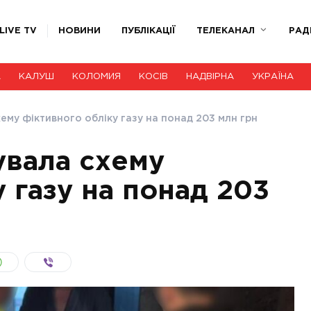
LIVE TV
НОВИНИ
ПУБЛІКАЦІЇ
ТЕЛЕКАНАЛ
РАД
А
КАЛУШ
КОЛОМИЯ
КОСІВ
НАДВІРНА
УКРАЇНА
хему фіктивного обліку газу на понад 203 млн грн
увала схему
 газу на понад 203