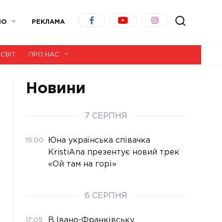
ІО
РЕКЛАМА
СВІТ
ПРО НАС
Новини
7 СЕРПНЯ
Юна українська співачка
15:00
KristiAna презентує новий трек
«Ой там на горі»
6 СЕРПНЯ
В Івано-Франківську
17:05