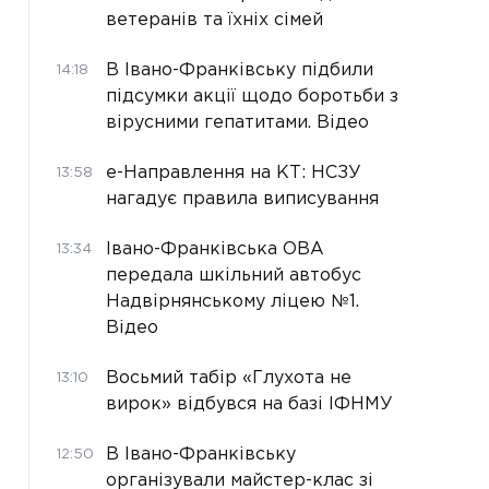
ветеранів та їхніх сімей
В Івано-Франківську підбили
14:18
підсумки акції щодо боротьби з
вірусними гепатитами. Відео
е-Направлення на КТ: НСЗУ
13:58
нагадує правила виписування
Івано-Франківська ОВА
13:34
передала шкільний автобус
Надвірнянському ліцею №1.
Відео
Восьмий табір «Глухота не
13:10
вирок» відбувся на базі ІФНМУ
В Івано-Франківську
12:50
організували майстер-клас зі