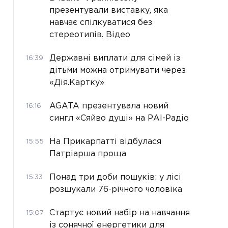
презентували виставку, яка
навчає спілкуватися без
стереотипів. Відео
Державні виплати для сімей із
16:39
дітьми можна отримувати через
«Дія.Картку»
AGATA презентувала новий
16:16
сингл «Сяйво душі» на РАІ-Радіо
На Прикарпатті відбулася
15:55
Патріарша проща
Понад три доби пошуків: у лісі
15:33
розшукали 76-річного чоловіка
Стартує новий набір на навчання
15:07
із сонячної енергетики для