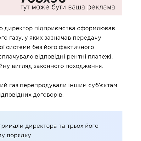
 що директор підприємства оформлював
о газу, у яких зазначав передачу
ї системи без його фактичного
плачувало відповідні рентні платежі,
ну вигляд законного походження.
ий газ перепродували іншим суб’єктам
дповідних договорів.
затримали директора та трьох його
му порядку.