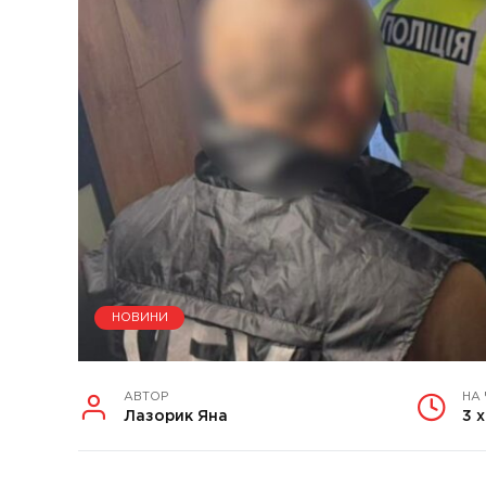
НОВИНИ
АВТОР
НА
Лазорик Яна
3 х