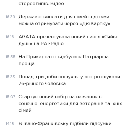
стереотипів. Відео
Державні виплати для сімей із дітьми
16:39
можна отримувати через «Дія.Картку»
AGATA презентувала новий сингл «Сяйво
16:16
душі» на РАІ-Радіо
На Прикарпатті відбулася Патріарша
15:55
проща
Понад три доби пошуків: у лісі розшукали
15:33
76-річного чоловіка
Стартує новий набір на навчання із
15:07
сонячної енергетики для ветеранів та їхніх
сімей
В Івано-Франківську підбили підсумки
14:18