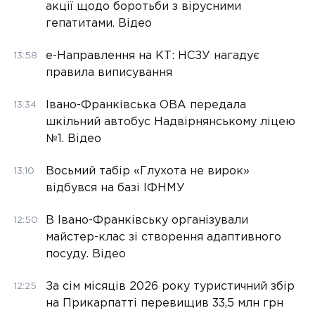
акції щодо боротьби з вірусними
гепатитами. Відео
е-Направлення на КТ: НСЗУ нагадує
13:58
правила виписування
Івано-Франківська ОВА передала
13:34
шкільний автобус Надвірнянському ліцею
№1. Відео
Восьмий табір «Глухота не вирок»
13:10
відбувся на базі ІФНМУ
В Івано-Франківську організували
12:50
майстер-клас зі створення адаптивного
посуду. Відео
За сім місяців 2026 року туристичний збір
12:25
на Прикарпатті перевищив 33,5 млн грн