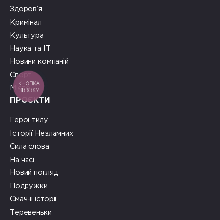
Здоров’я
Кримінал
Культура
Наука та ІТ
Новини компаній
Спорт
КНОПКА
Місто
ЗВ'ЯЗКУ
ПРОЄКТИ
Герої тилу
Історії Незламних
Сила слова
На часі
Новий погляд
Подружки
Смачні історії
Теревеньки