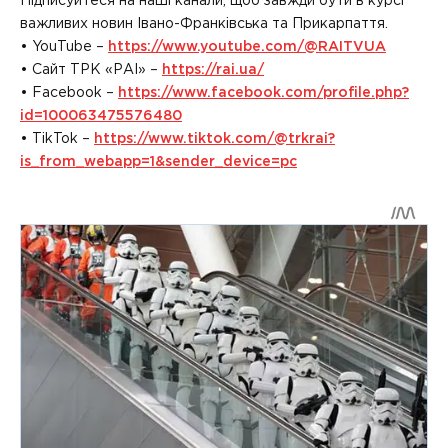
Підписуйтеся на наші канали, щоб завжди бути в курсі
важливих новин Івано-Франківська та Прикарпаття.
• YouTube –
https://www.youtube.com/@RAITVUA
• Сайт ТРК «РАІ» –
https://rai.ua/
• Facebook –
https://www.facebook.com/profile.php?
id=100063475576480
• TikTok –
https://www.tiktok.com/@trkrai?
is_from_webapp=1&sender_device=pc