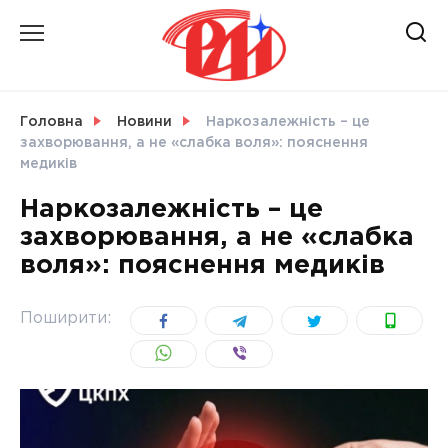
Skip
to
content
НОВИНИ
Головна
Новини
Наркозалежність – це
захворювання, а не «слабка воля»: пояснення
СВІТ
медиків
Наркозалежність – це
захворювання, а не «слабка
воля»: пояснення медиків
УКРАЇНА
Поширити: