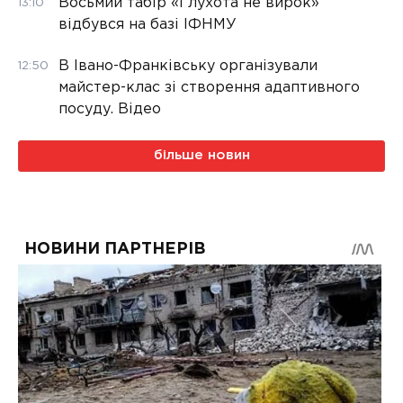
Восьмий табір «Глухота не вирок»
13:10
відбувся на базі ІФНМУ
В Івано-Франківську організували
12:50
майстер-клас зі створення адаптивного
посуду. Відео
більше новин