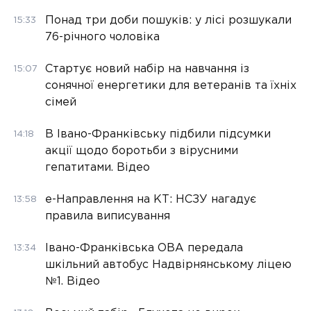
Понад три доби пошуків: у лісі розшукали
15:33
76-річного чоловіка
Стартує новий набір на навчання із
15:07
сонячної енергетики для ветеранів та їхніх
сімей
В Івано-Франківську підбили підсумки
14:18
акції щодо боротьби з вірусними
гепатитами. Відео
е-Направлення на КТ: НСЗУ нагадує
13:58
правила виписування
Івано-Франківська ОВА передала
13:34
шкільний автобус Надвірнянському ліцею
№1. Відео