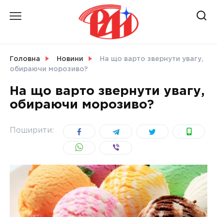
Skip
to
content
НОВИНИ
Головна
Новини
На що варто звернути увагу,
обираючи морозиво?
СВІТ
На що варто звернути увагу,
обираючи морозиво?
УКРАЇНА
Поширити: