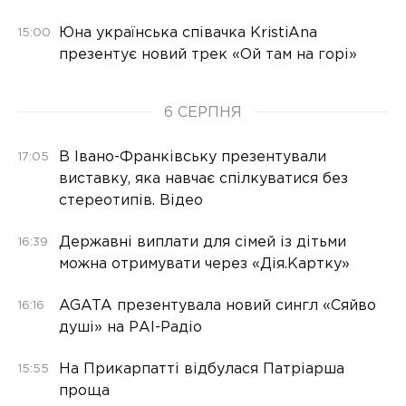
Юна українська співачка KristiAna
15:00
презентує новий трек «Ой там на горі»
6 СЕРПНЯ
В Івано-Франківську презентували
17:05
виставку, яка навчає спілкуватися без
стереотипів. Відео
Державні виплати для сімей із дітьми
16:39
можна отримувати через «Дія.Картку»
AGATA презентувала новий сингл «Сяйво
16:16
душі» на РАІ-Радіо
На Прикарпатті відбулася Патріарша
15:55
проща