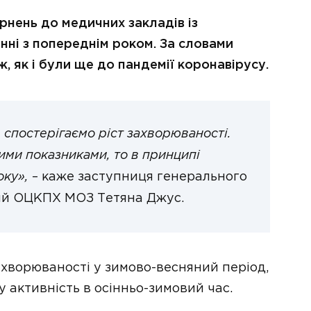
ернень до медичних закладів із
янні з попереднім роком. За словами
ж, як і були ще до пандемії коронавірусу.
 спостерігаємо ріст захворюваності.
ими показниками, то в принципі
оку»,
– каже заступниця генерального
ий ОЦКПХ МОЗ Тетяна Джус.
захворюваності у зимово-весняний період,
 активність в осінньо-зимовий час.