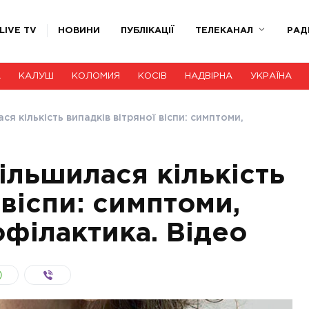
LIVE TV
НОВИНИ
ПУБЛІКАЦІЇ
ТЕЛЕКАНАЛ
РАД
А
КАЛУШ
КОЛОМИЯ
КОСІВ
НАДВІРНА
УКРАЇНА
ся кількість випадків вітряної віспи: симптоми,
ільшилася кількість
 віспи: симптоми,
філактика. Відео