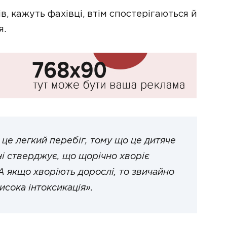
, кажуть фахівці, втім спостерігаються й
я.
 це легкий перебіг, тому що це дитяче
ні стверджує, що щорічно хворіє
А якщо хворіють дорослі, то звичайно
исока інтоксикація».