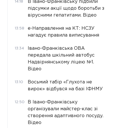
В Івано-Франківську підбили
14:18
підсумки акції щодо боротьби з
вірусними гепатитами. Відео
е-Направлення на КТ: НСЗУ
13:58
нагадує правила виписування
Івано-Франківська ОВА
13:34
передала шкільний автобус
Надвірнянському ліцею №1.
Відео
Восьмий табір «Глухота не
13:10
вирок» відбувся на базі ІФНМУ
В Івано-Франківську
12:50
організували майстер-клас зі
створення адаптивного посуду.
Відео