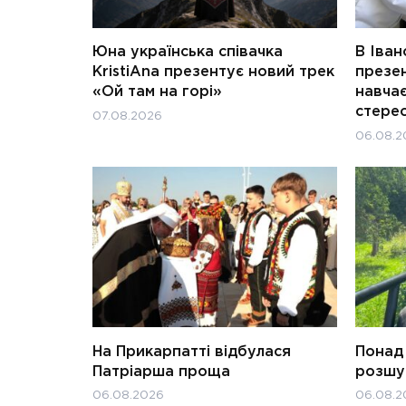
Юна українська співачка
В Іван
KristiAna презентує новий трек
презен
«Ой там на горі»
навчає
стерео
07.08.2026
06.08.2
На Прикарпатті відбулася
Понад 
Патріарша проща
розшук
06.08.2026
06.08.2