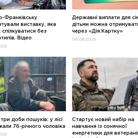
о-Франківську
Державні виплати для сім
тували виставку, яка
дітьми можна отримуват
 спілкуватися без
через «Дія.Картку»
типів. Відео
06.08.2026
026
три доби пошуків: у лісі
Стартує новий набір на
али 76-річного чоловіка
навчання із сонячної
енергетики для ветерані
026