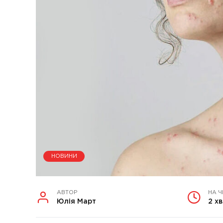
НОВИНИ
АВТОР
НА 
Юлія Март
2 хв