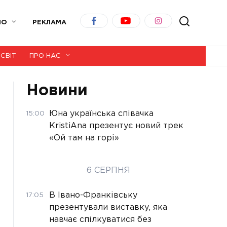
ІО
РЕКЛАМА
СВІТ
ПРО НАС
Новини
Юна українська співачка
15:00
KristiAna презентує новий трек
«Ой там на горі»
6 СЕРПНЯ
В Івано-Франківську
17:05
презентували виставку, яка
навчає спілкуватися без