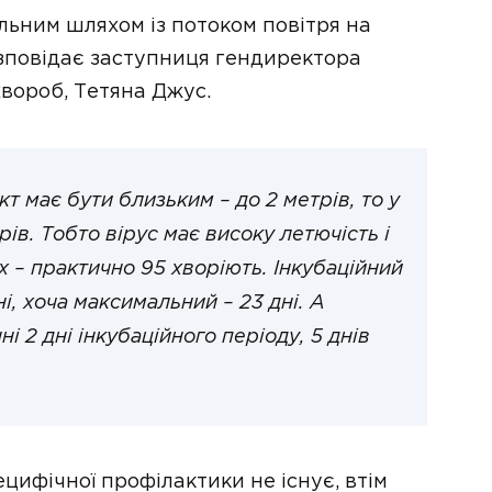
льним шляхом із потоком повітря на
розповідає заступниця гендиректора
вороб, Тетяна Джус.
кт має бути близьким – до 2 метрів, то у
ів. Тобто вірус має високу летючість і
их – практично 95 хворіють. Інкубаційний
і, хоча максимальний – 23 дні. А
і 2 дні і
нкубаційного періоду
, 5 днів
цифічної профілактики не існує, втім