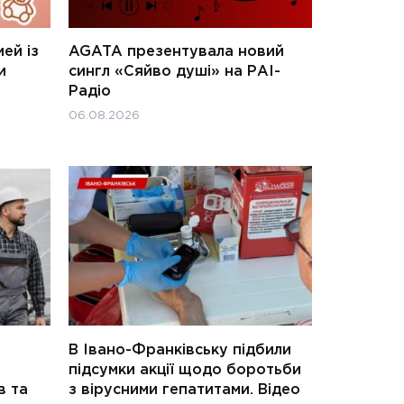
ей із
AGATA презентувала новий
и
сингл «Сяйво душі» на РАІ-
Радіо
06.08.2026
В Івано-Франківську підбили
підсумки акції щодо боротьби
в та
з вірусними гепатитами. Відео