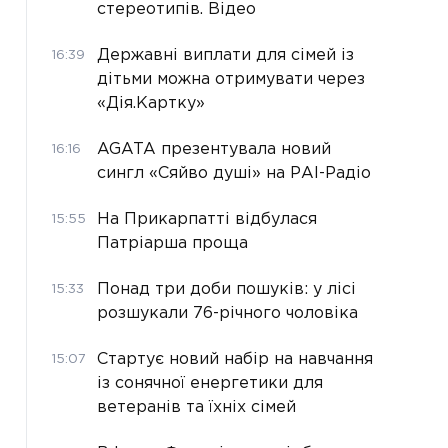
стереотипів. Відео
Державні виплати для сімей із
16:39
дітьми можна отримувати через
«Дія.Картку»
AGATA презентувала новий
16:16
сингл «Сяйво душі» на РАІ-Радіо
На Прикарпатті відбулася
15:55
Патріарша проща
Понад три доби пошуків: у лісі
15:33
розшукали 76-річного чоловіка
Стартує новий набір на навчання
15:07
із сонячної енергетики для
ветеранів та їхніх сімей