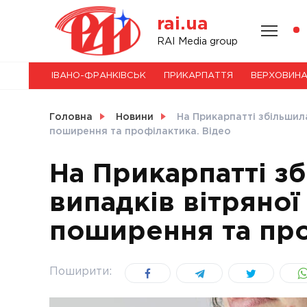
Skip
rai.ua
to
content
НОВИНИ
RAI Media group
ІВАНО-ФРАНКІВСЬК
ПРИКАРПАТТЯ
ВЕРХОВИН
СВІТ
Головна
Новини
На Прикарпатті збільшила
поширення та профілактика. Відео
На Прикарпатті зб
УКРАЇНА
випадків вітряної
поширення та про
Поширити: