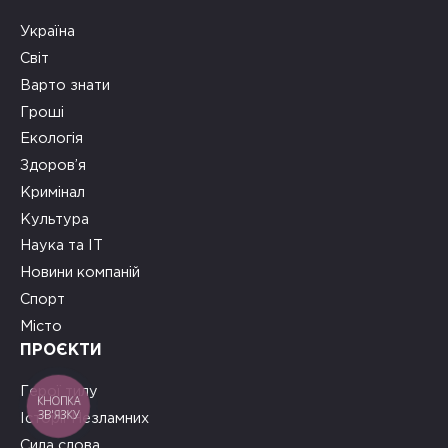
Україна
Світ
Варто знати
Гроші
Екологія
Здоров’я
Кримінал
Культура
Наука та ІТ
Новини компаній
Спорт
Місто
ПРОЄКТИ
Герої тилу
КНОПКА
ЗВ'ЯЗКУ
Історії Незламних
Сила слова