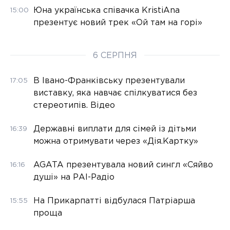
Юна українська співачка KristiAna
15:00
презентує новий трек «Ой там на горі»
6 СЕРПНЯ
В Івано-Франківську презентували
17:05
виставку, яка навчає спілкуватися без
стереотипів. Відео
Державні виплати для сімей із дітьми
16:39
можна отримувати через «Дія.Картку»
AGATA презентувала новий сингл «Сяйво
16:16
душі» на РАІ-Радіо
На Прикарпатті відбулася Патріарша
15:55
проща