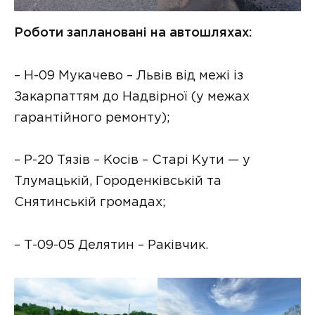
Роботи заплановані на автошляхах:
– Н-09 Мукачево – Львів від межі із
Закарпаттям до Надвірної (у межах
гарантійного ремонту);
– Р-20 Тязів – Косів – Старі Кути — у
Тлумацькій, Городенківській та
Снятинській громадах;
– Т-09-05 Делятин – Раківчик.