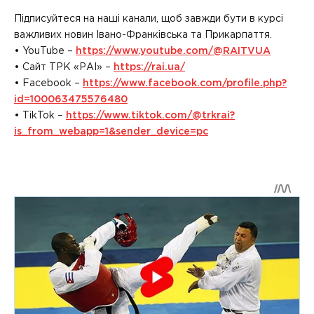
Підписуйтеся на наші канали, щоб завжди бути в курсі
важливих новин Івано-Франківська та Прикарпаття.
• YouTube –
https://www.youtube.com/@RAITVUA
• Сайт ТРК «РАІ» –
https://rai.ua/
• Facebook –
https://www.facebook.com/profile.php?
id=100063475576480
• TikTok –
https://www.tiktok.com/@trkrai?
is_from_webapp=1&sender_device=pc