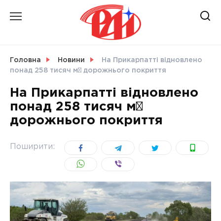
Skip
to
content
НОВИНИ
Головна
Новини
На Прикарпатті відновлено
понад 258 тисяч м² дорожнього покриття
СВІТ
На Прикарпатті відновлено
понад 258 тисяч м²
дорожнього покриття
УКРАЇНА
Поширити: