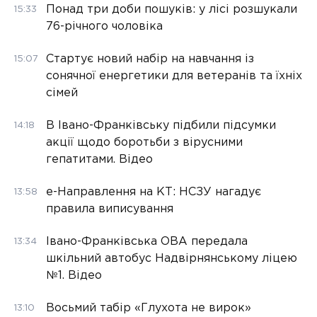
Понад три доби пошуків: у лісі розшукали
15:33
76-річного чоловіка
Стартує новий набір на навчання із
15:07
сонячної енергетики для ветеранів та їхніх
сімей
В Івано-Франківську підбили підсумки
14:18
акції щодо боротьби з вірусними
гепатитами. Відео
е-Направлення на КТ: НСЗУ нагадує
13:58
правила виписування
Івано-Франківська ОВА передала
13:34
шкільний автобус Надвірнянському ліцею
№1. Відео
Восьмий табір «Глухота не вирок»
13:10