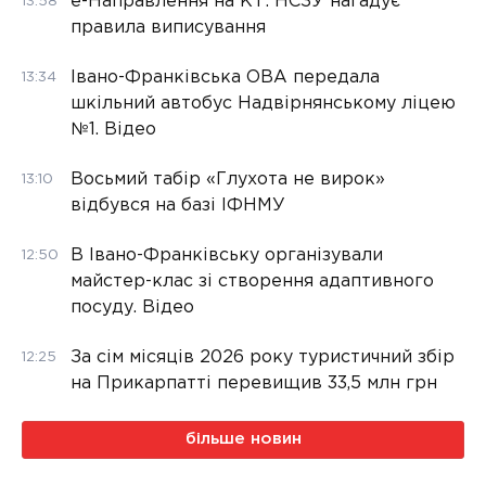
е-Направлення на КТ: НСЗУ нагадує
13:58
правила виписування
Івано-Франківська ОВА передала
13:34
шкільний автобус Надвірнянському ліцею
№1. Відео
Восьмий табір «Глухота не вирок»
13:10
відбувся на базі ІФНМУ
В Івано-Франківську організували
12:50
майстер-клас зі створення адаптивного
посуду. Відео
За сім місяців 2026 року туристичний збір
12:25
на Прикарпатті перевищив 33,5 млн грн
більше новин