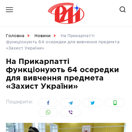
Skip
to
content
НОВИНИ
Головна
Новини
На Прикарпатті
функціонують 64 осередки для вивчення предмета
СВІТ
«Захист України»
На Прикарпатті
функціонують 64 осередки
для вивчення предмета
УКРАЇНА
«Захист України»
Поширити: