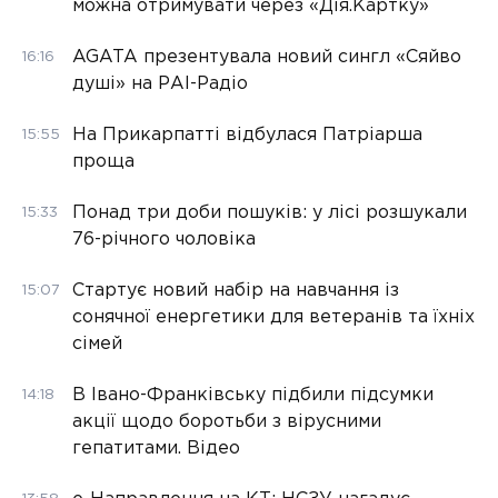
можна отримувати через «Дія.Картку»
AGATA презентувала новий сингл «Сяйво
16:16
душі» на РАІ-Радіо
На Прикарпатті відбулася Патріарша
15:55
проща
Понад три доби пошуків: у лісі розшукали
15:33
76-річного чоловіка
Стартує новий набір на навчання із
15:07
сонячної енергетики для ветеранів та їхніх
сімей
В Івано-Франківську підбили підсумки
14:18
акції щодо боротьби з вірусними
гепатитами. Відео