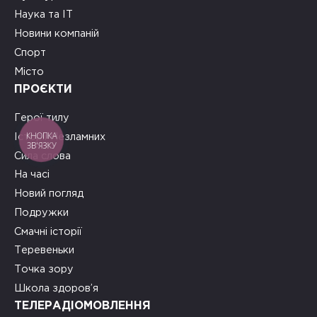
Наука та ІТ
Новини компаній
Спорт
Місто
ПРОЄКТИ
Герої тилу
КНОПКА
Історії Незламних
ЗВ'ЯЗКУ
Сила слова
На часі
Новий погляд
Подружки
Смачні історії
Теревеньки
Точка зору
Школа здоров’я
ТЕЛЕРАДІОМОВЛЕННЯ