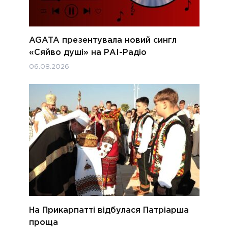
AGATA презентувала новий сингл
«Сяйво душі» на РАІ-Радіо
06.08.2026
На Прикарпатті відбулася Патріарша
проща