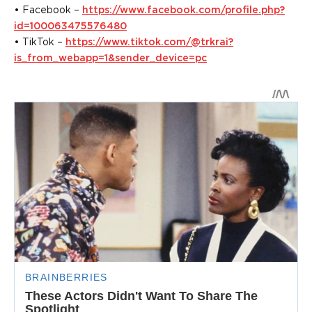
• Facebook –
https://www.facebook.com/profile.php?
id=100063475576480
• TikTok –
https://www.tiktok.com/@trkrai?
is_from_webapp=1&sender_device=pc