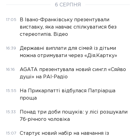
6 СЕРПНЯ
В Івано-Франківську презентували
17:05
виставку, яка навчає спілкуватися без
стереотипів. Відео
Державні виплати для сімей із дітьми
16:39
можна отримувати через «Дія.Картку»
AGATA презентувала новий сингл «Сяйво
16:16
душі» на РАІ-Радіо
На Прикарпатті відбулася Патріарша
15:55
проща
Понад три доби пошуків: у лісі розшукали
15:33
76-річного чоловіка
Стартує новий набір на навчання із
15:07