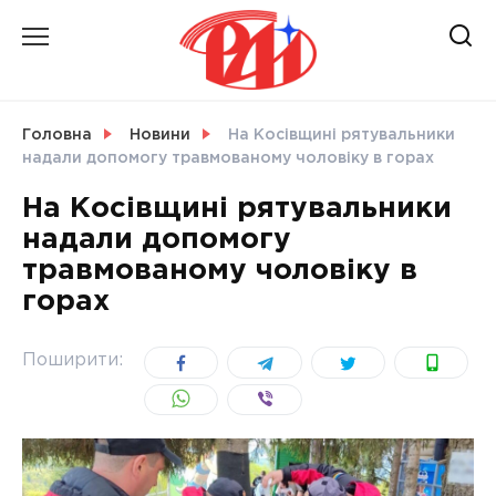
Skip
to
content
НОВИНИ
Головна
Новини
На Косівщині рятувальники
надали допомогу травмованому чоловіку в горах
СВІТ
На Косівщині рятувальники
надали допомогу
травмованому чоловіку в
горах
УКРАЇНА
Поширити: