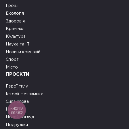
Гроші
Екологія
Здоров’я
Кримінал
Культура
Наука та ІТ
Новини компаній
Спорт
Місто
ПРОЄКТИ
Герої тилу
Історії Незламних
Сила слова
КНОПКА
На часі
ЗВ'ЯЗКУ
Новий погляд
Подружки