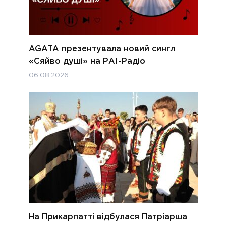
AGATA презентувала новий сингл
«Сяйво душі» на РАІ-Радіо
06.08.2026
На Прикарпатті відбулася Патріарша