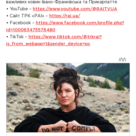
важливих новин Івано-Франківська та Прикарпаття.
• YouTube –
https://www.youtube.com/@RAITVUA
• Сайт ТРК «РАІ» –
https://rai.ua/
• Facebook –
https://www.facebook.com/profile.php?
id=100063475576480
• TikTok –
https://www.tiktok.com/@trkrai?
is_from_webapp=1&sender_device=pc