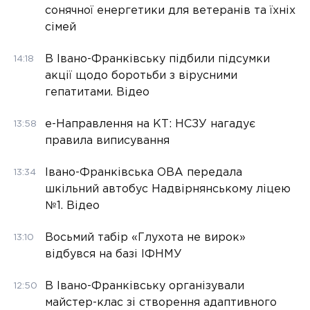
сонячної енергетики для ветеранів та їхніх
сімей
В Івано-Франківську підбили підсумки
14:18
акції щодо боротьби з вірусними
гепатитами. Відео
е-Направлення на КТ: НСЗУ нагадує
13:58
правила виписування
Івано-Франківська ОВА передала
13:34
шкільний автобус Надвірнянському ліцею
№1. Відео
Восьмий табір «Глухота не вирок»
13:10
відбувся на базі ІФНМУ
В Івано-Франківську організували
12:50
майстер-клас зі створення адаптивного