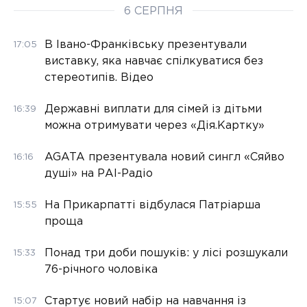
6 СЕРПНЯ
В Івано-Франківську презентували
17:05
виставку, яка навчає спілкуватися без
стереотипів. Відео
Державні виплати для сімей із дітьми
16:39
можна отримувати через «Дія.Картку»
AGATA презентувала новий сингл «Сяйво
16:16
душі» на РАІ-Радіо
На Прикарпатті відбулася Патріарша
15:55
проща
Понад три доби пошуків: у лісі розшукали
15:33
76-річного чоловіка
Стартує новий набір на навчання із
15:07