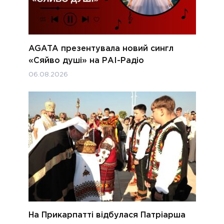
AGATA презентувала новий сингл
«Сяйво душі» на РАІ-Радіо
06.08.2026
На Прикарпатті відбулася Патріарша