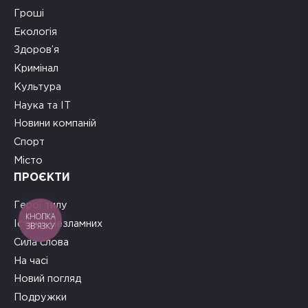
Гроші
Екологія
Здоров’я
Кримінал
Культура
Наука та ІТ
Новини компаній
Спорт
Місто
ПРОЄКТИ
Герої тилу
КНОПКА
Історії Незламних
ЗВ'ЯЗКУ
Сила слова
На часі
Новий погляд
Подружки