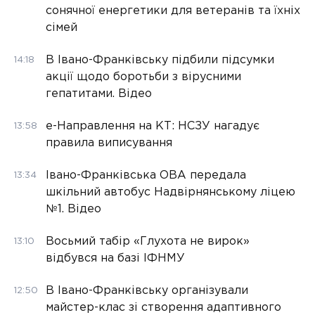
сонячної енергетики для ветеранів та їхніх
сімей
В Івано-Франківську підбили підсумки
14:18
акції щодо боротьби з вірусними
гепатитами. Відео
е-Направлення на КТ: НСЗУ нагадує
13:58
правила виписування
Івано-Франківська ОВА передала
13:34
шкільний автобус Надвірнянському ліцею
№1. Відео
Восьмий табір «Глухота не вирок»
13:10
відбувся на базі ІФНМУ
В Івано-Франківську організували
12:50
майстер-клас зі створення адаптивного