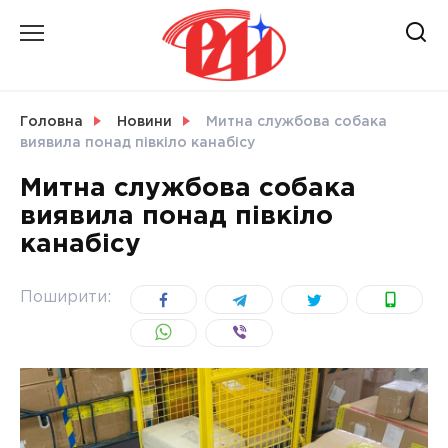
Skip
to
content
НОВИНИ
Головна
Новини
Митна службова собака
виявила понад півкіло канабісу
СВІТ
Митна службова собака
виявила понад півкіло
канабісу
УКРАЇНА
Поширити: