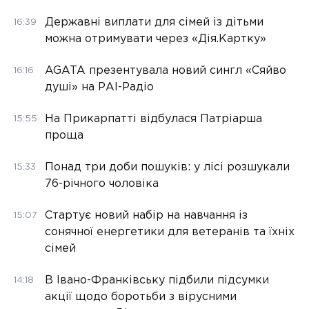
Державні виплати для сімей із дітьми
16:39
можна отримувати через «Дія.Картку»
AGATA презентувала новий сингл «Сяйво
16:16
душі» на РАІ-Радіо
На Прикарпатті відбулася Патріарша
15:55
проща
Понад три доби пошуків: у лісі розшукали
15:33
76-річного чоловіка
Стартує новий набір на навчання із
15:07
сонячної енергетики для ветеранів та їхніх
сімей
В Івано-Франківську підбили підсумки
14:18
акції щодо боротьби з вірусними