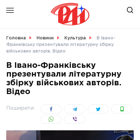
Skip
to
content
НОВИНИ
Головна
Новини
Культура
В Івано-
Франківську презентували літературну збірку
СВІТ
військових авторів. Відео
В Івано-Франківську
презентували літературну
збірку військових авторів.
УКРАЇНА
Відео
Поширити: