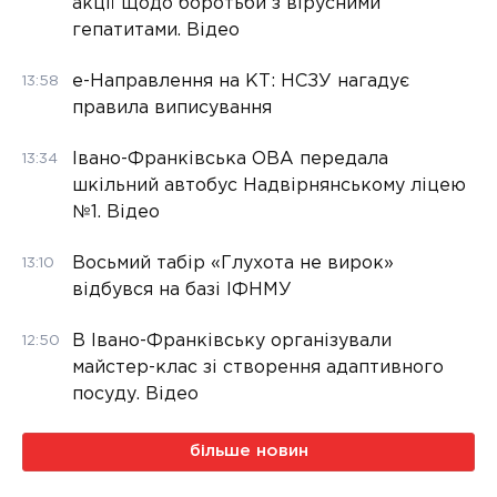
акції щодо боротьби з вірусними
гепатитами. Відео
е-Направлення на КТ: НСЗУ нагадує
13:58
правила виписування
Івано-Франківська ОВА передала
13:34
шкільний автобус Надвірнянському ліцею
№1. Відео
Восьмий табір «Глухота не вирок»
13:10
відбувся на базі ІФНМУ
В Івано-Франківську організували
12:50
майстер-клас зі створення адаптивного
посуду. Відео
більше новин