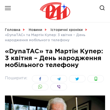
Skip
to
content
НОВИНИ
Головна
Новини
Історичні хроніки
«DynaTAC» та Мартін Купер: 3 квітня – День
СВІТ
народження мобільного телефону
«DynaTAC» та Мартін Купер:
3 квітня – День народження
мобільного телефону
УКРАЇНА
Поширити: