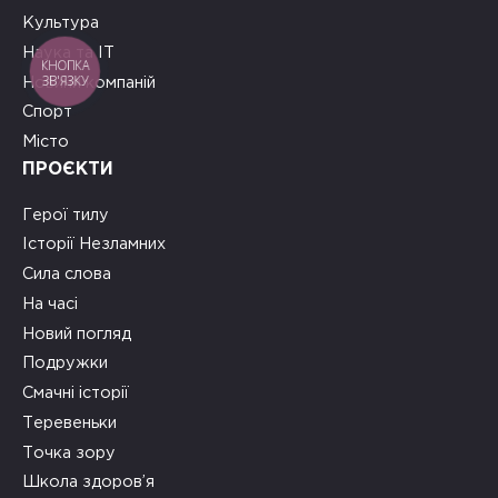
Культура
Наука та ІТ
КНОПКА
ЗВ'ЯЗКУ
Новини компаній
Спорт
Місто
ПРОЄКТИ
Герої тилу
Історії Незламних
Сила слова
На часі
Новий погляд
Подружки
Смачні історії
Теревеньки
Точка зору
Школа здоров’я