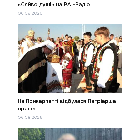
«Сяйво душі» на РАІ-Радіо
06.08.2026
На Прикарпатті відбулася Патріарша
проща
06.08.2026