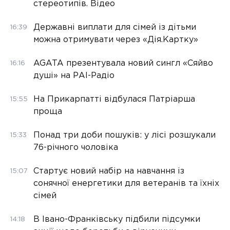
стереотипів. Відео
Державні виплати для сімей із дітьми
16:39
можна отримувати через «Дія.Картку»
AGATA презентувала новий сингл «Сяйво
16:16
душі» на РАІ-Радіо
На Прикарпатті відбулася Патріарша
15:55
проща
Понад три доби пошуків: у лісі розшукали
15:33
76-річного чоловіка
Стартує новий набір на навчання із
15:07
сонячної енергетики для ветеранів та їхніх
сімей
В Івано-Франківську підбили підсумки
14:18