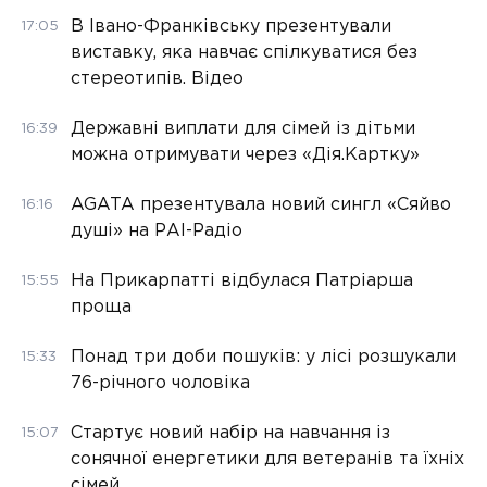
В Івано-Франківську презентували
17:05
виставку, яка навчає спілкуватися без
стереотипів. Відео
Державні виплати для сімей із дітьми
16:39
можна отримувати через «Дія.Картку»
AGATA презентувала новий сингл «Сяйво
16:16
душі» на РАІ-Радіо
На Прикарпатті відбулася Патріарша
15:55
проща
Понад три доби пошуків: у лісі розшукали
15:33
76-річного чоловіка
Стартує новий набір на навчання із
15:07
сонячної енергетики для ветеранів та їхніх
сімей