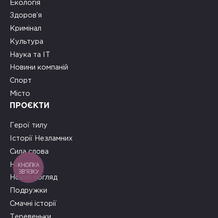
Екологія
Здоров’я
Кримінал
Культура
Наука та ІТ
Новини компаній
Спорт
Місто
ПРОЄКТИ
Герої тилу
Історії Незламних
Сила слова
КНОПКА
На часі
ЗВ'ЯЗКУ
Новий погляд
Подружки
Смачні історії
Теревеньки