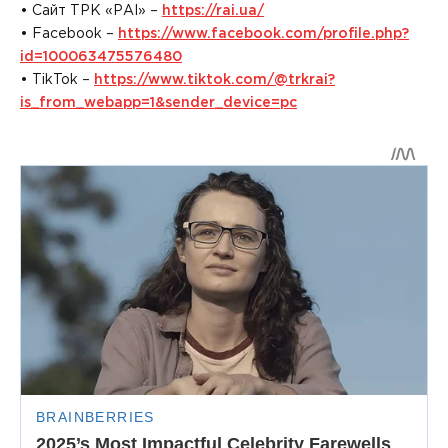
• Сайт ТРК «РАІ» –
https://rai.ua/
• Facebook –
https://www.facebook.com/profile.php?
id=100063475576480
• TikTok –
https://www.tiktok.com/@trkrai?
is_from_webapp=1&sender_device=pc