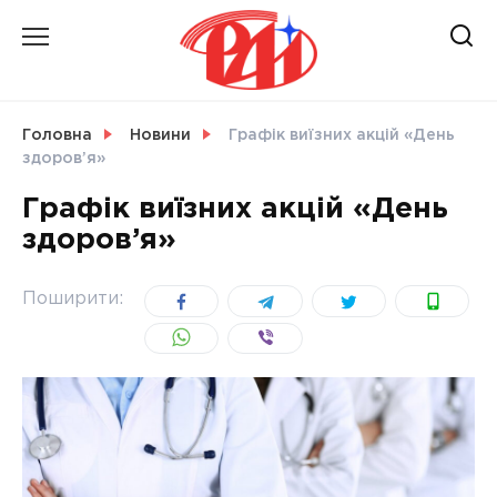
Skip
to
content
НОВИНИ
Головна
Новини
Графік виїзних акцій «День
здоров’я»
СВІТ
Графік виїзних акцій «День
здоров’я»
УКРАЇНА
Поширити: