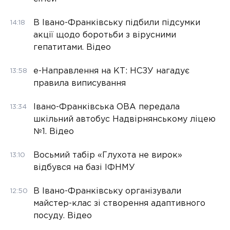
В Івано-Франківську підбили підсумки
14:18
акції щодо боротьби з вірусними
гепатитами. Відео
е-Направлення на КТ: НСЗУ нагадує
13:58
правила виписування
Івано-Франківська ОВА передала
13:34
шкільний автобус Надвірнянському ліцею
№1. Відео
Восьмий табір «Глухота не вирок»
13:10
відбувся на базі ІФНМУ
В Івано-Франківську організували
12:50
майстер-клас зі створення адаптивного
посуду. Відео