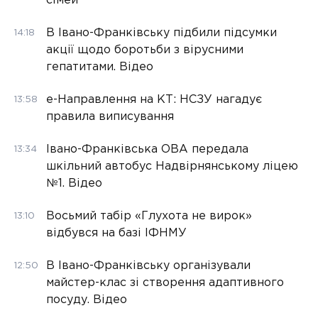
сімей
В Івано-Франківську підбили підсумки
14:18
акції щодо боротьби з вірусними
гепатитами. Відео
е-Направлення на КТ: НСЗУ нагадує
13:58
правила виписування
Івано-Франківська ОВА передала
13:34
шкільний автобус Надвірнянському ліцею
№1. Відео
Восьмий табір «Глухота не вирок»
13:10
відбувся на базі ІФНМУ
В Івано-Франківську організували
12:50
майстер-клас зі створення адаптивного
посуду. Відео