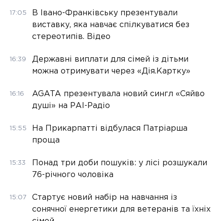
В Івано-Франківську презентували
17:05
виставку, яка навчає спілкуватися без
стереотипів. Відео
Державні виплати для сімей із дітьми
16:39
можна отримувати через «Дія.Картку»
AGATA презентувала новий сингл «Сяйво
16:16
душі» на РАІ-Радіо
На Прикарпатті відбулася Патріарша
15:55
проща
Понад три доби пошуків: у лісі розшукали
15:33
76-річного чоловіка
Стартує новий набір на навчання із
15:07
сонячної енергетики для ветеранів та їхніх