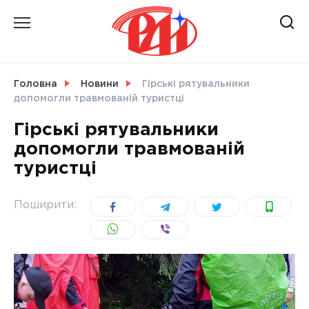
Skip
to
content
НОВИНИ
Головна
Новини
Гірські рятувальники
допомогли травмованій туристці
СВІТ
Гірські рятувальники
допомогли травмованій
туристці
УКРАЇНА
Поширити: