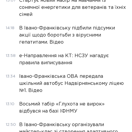
Стартує новий набір на навчання із
15:07
сонячної енергетики для ветеранів та їхніх
сімей
В Івано-Франківську підбили підсумки
14:18
акції щодо боротьби з вірусними
гепатитами. Відео
е-Направлення на КТ: НСЗУ нагадує
13:58
правила виписування
Івано-Франківська ОВА передала
13:34
шкільний автобус Надвірнянському ліцею
№1. Відео
Восьмий табір «Глухота не вирок»
13:10
відбувся на базі ІФНМУ
В Івано-Франківську організували
12:50
майстер-клас зі створення адаптивного