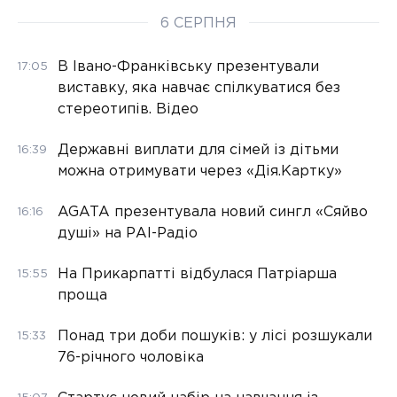
6 СЕРПНЯ
В Івано-Франківську презентували
17:05
виставку, яка навчає спілкуватися без
стереотипів. Відео
Державні виплати для сімей із дітьми
16:39
можна отримувати через «Дія.Картку»
AGATA презентувала новий сингл «Сяйво
16:16
душі» на РАІ-Радіо
На Прикарпатті відбулася Патріарша
15:55
проща
Понад три доби пошуків: у лісі розшукали
15:33
76-річного чоловіка