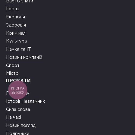
Варто знати
Гроші
Екологія
Здоров’я
Кримінал
Культура
Наука та ІТ
Новини компаній
Спорт
Місто
ПРОЄКТИ
КНОПКА
ЗВ'ЯЗКУ
Герої тилу
Історії Незламних
Сила слова
На часі
Новий погляд
Подружки