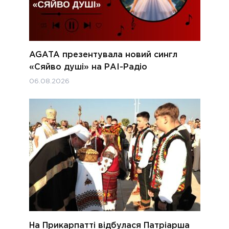
AGATA презентувала новий сингл
«Сяйво душі» на РАІ-Радіо
06.08.2026
На Прикарпатті відбулася Патріарша