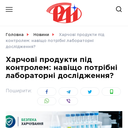
Skip
to
content
НОВИНИ
Головна
Новини
Харчові продукти під
контролем: навіщо потрібні лабораторні
СВІТ
дослідження?
Харчові продукти під
контролем: навіщо потрібні
лабораторні дослідження?
УКРАЇНА
Поширити: