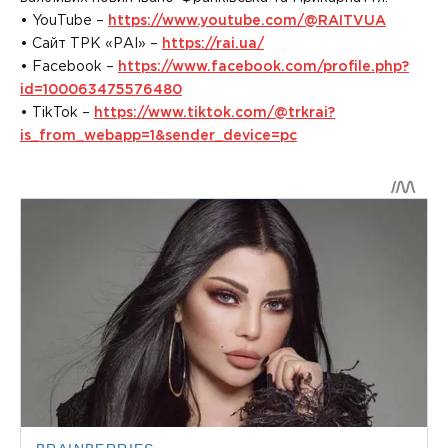
• YouTube –
https://www.youtube.com/@RAITVUA
• Сайт ТРК «РАІ» –
https://rai.ua/
• Facebook –
https://www.facebook.com/profile.php?
id=100063475576480
• TikTok –
https://www.tiktok.com/@trkrai?
is_from_webapp=1&sender_device=pc