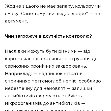
Жодне з цього не має запаху, кольору чи
смаку. Саме тому “виглядає добре” — не
аргумент.
Чим загрожує відсутність контролю?
Наслідки можуть бути різними — від
короткочасного харчового отруєння до
серйозних хронічних захворювань.
Наприклад: — надлишок нітратів
спричиняє метгемоглобінемію, особливо
небезпечну для немовлят — залишки
антибіотиків формують стійкість
мікроорганізмів до антибіотиків —
мікотоксини мають канцерогенну дію при