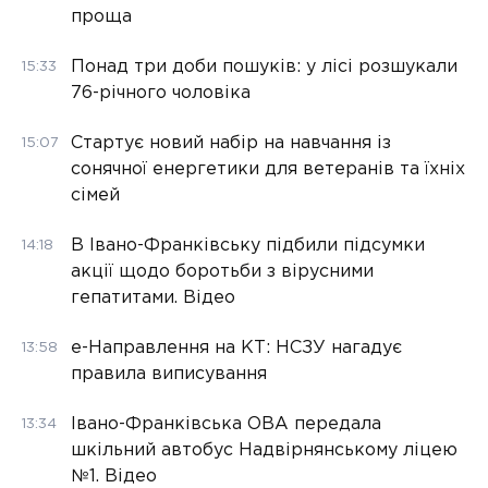
проща
Понад три доби пошуків: у лісі розшукали
15:33
76-річного чоловіка
Стартує новий набір на навчання із
15:07
сонячної енергетики для ветеранів та їхніх
сімей
В Івано-Франківську підбили підсумки
14:18
акції щодо боротьби з вірусними
гепатитами. Відео
е-Направлення на КТ: НСЗУ нагадує
13:58
правила виписування
Івано-Франківська ОВА передала
13:34
шкільний автобус Надвірнянському ліцею
№1. Відео