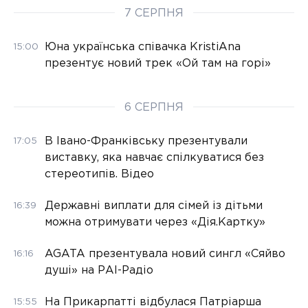
7 СЕРПНЯ
Юна українська співачка KristiAna
15:00
презентує новий трек «Ой там на горі»
6 СЕРПНЯ
В Івано-Франківську презентували
17:05
виставку, яка навчає спілкуватися без
стереотипів. Відео
Державні виплати для сімей із дітьми
16:39
можна отримувати через «Дія.Картку»
AGATA презентувала новий сингл «Сяйво
16:16
душі» на РАІ-Радіо
На Прикарпатті відбулася Патріарша
15:55