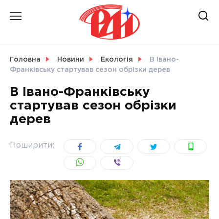
Skip
to
content
НОВИНИ
Головна
Новини
Екологія
В Івано-
Франківську стартував сезон обрізки дерев
СВІТ
В Івано-Франківську
стартував сезон обрізки
дерев
УКРАЇНА
Поширити: