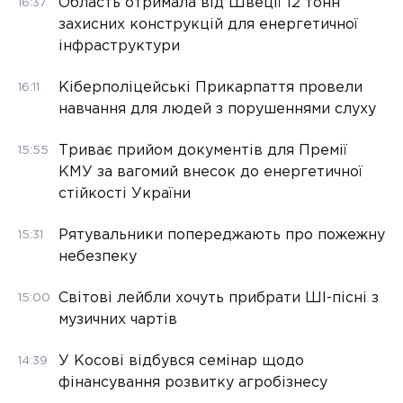
Область отримала від Швеції 12 тонн
16:37
захисних конструкцій для енергетичної
інфраструктури
Кіберполіцейські Прикарпаття провели
16:11
навчання для людей з порушеннями слуху
Триває прийом документів для Премії
15:55
КМУ за вагомий внесок до енергетичної
стійкості України
Рятувальники попереджають про пожежну
15:31
небезпеку
Світові лейбли хочуть прибрати ШІ-пісні з
15:00
музичних чартів
У Косові відбувся семінар щодо
14:39
фінансування розвитку агробізнесу