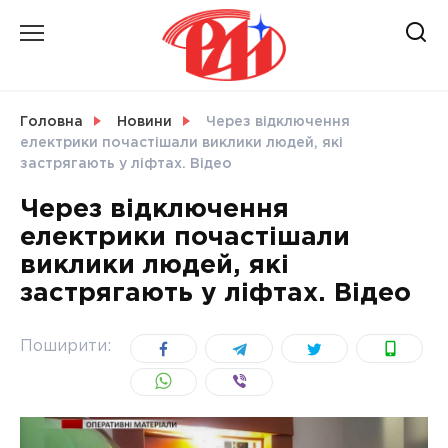
Skip
to
content
НОВИНИ
Головна
Новини
Через відключення
електрики почастішали виклики людей, які
СВІТ
застрягають у ліфтах. Відео
Через відключення
електрики почастішали
виклики людей, які
УКРАЇНА
застрягають у ліфтах. Відео
Поширити: