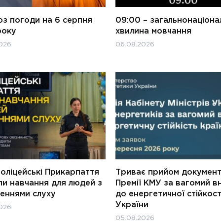
оз погоди на 6 серпня
09:00 – загальнонаціона
року
хвилина мовчання
026
06.08.2026
оліцейські Прикарпаття
Триває прийом документ
ли навчання для людей з
Премії КМУ за вагомий в
еннями слуху
до енергетичної стійкост
України
026
05.08.2026