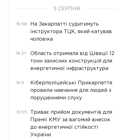
5 СЕРПНЯ
На Закарпатті судитимуть
16:58
інструктора ТЦК, який катував
чоловіка
Область отримала від Швеції 12
16:37
тонн захисних конструкцій для
енергетичної інфраструктури
Кіберполіцейські Прикарпаття
16:11
провели навчання для людей з
порушеннями слуху
Триває прийом документів для
15:55
Премії КМУ за вагомий внесок
до енергетичної стійкості
України