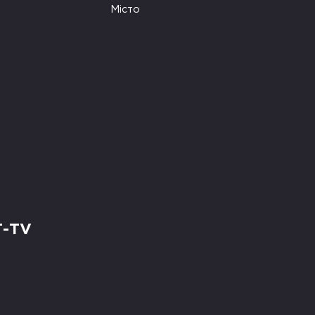
Місто
Т-TV