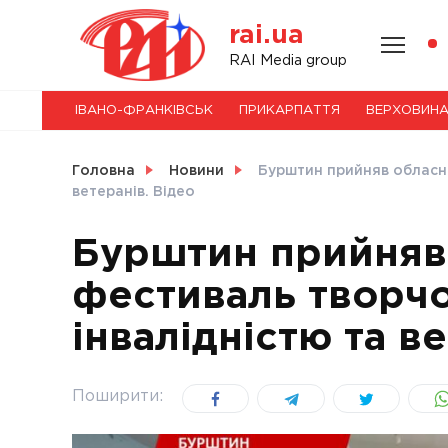
Skip
rai.ua
to
content
НОВИНИ
RAI Media group
ІВАНО-ФРАНКІВСЬК
ПРИКАРПАТТЯ
ВЕРХОВИН
СВІТ
Головна
Новини
Бурштин прийняв обласни
ветеранів. Відео
Бурштин прийняв
УКРАЇНА
фестиваль творчо
інвалідністю та в
Поширити: