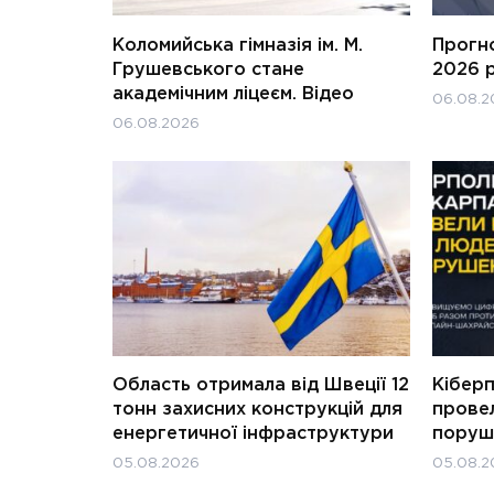
Коломийська гімназія ім. М.
Прогн
Грушевського стане
2026 
академічним ліцеєм. Відео
06.08.2
06.08.2026
Область отримала від Швеції 12
Кіберп
тонн захисних конструкцій для
прове
енергетичної інфраструктури
поруш
05.08.2026
05.08.2