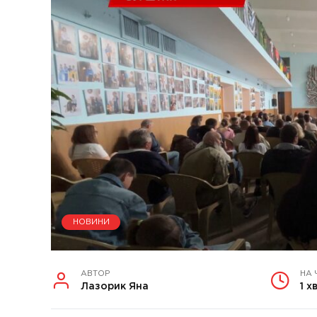
НОВИНИ
АВТОР
НА 
Лазорик Яна
1 х