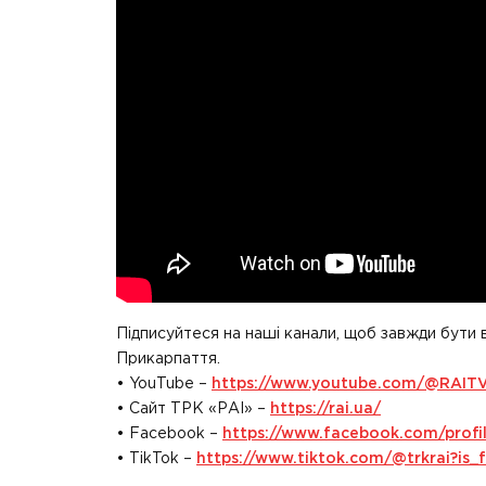
Підписуйтеся на наші канали, щоб завжди бути 
Прикарпаття.
• YouTube –
https://www.youtube.com/@RAIT
• Сайт ТРК «РАІ» –
https://rai.ua/
• Facebook –
https://www.facebook.com/prof
• TikTok –
https://www.tiktok.com/@trkrai?i