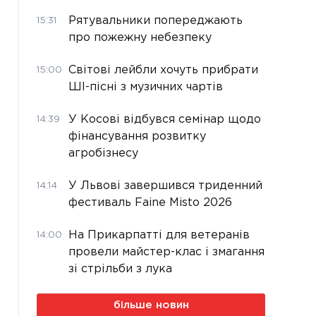
Рятувальники попереджають
15:31
про пожежну небезпеку
Світові лейбли хочуть прибрати
15:00
ШІ-пісні з музичних чартів
У Косові відбувся семінар щодо
14:39
фінансування розвитку
агробізнесу
У Львові завершився триденний
14:14
фестиваль Faine Misto 2026
На Прикарпатті для ветеранів
14:00
провели майстер-клас і змагання
зі стрільби з лука
більше новин