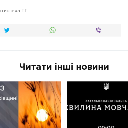
тинська ТГ
Читати інші новини