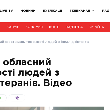
LIVE TV
НОВИНИ
ПУБЛІКАЦІЇ
ТЕЛЕКАНАЛ
РАД
А
КАЛУШ
КОЛОМИЯ
КОСІВ
НАДВІРНА
УКРАЇНА
й фестиваль творчості людей з інвалідністю та
 обласний
сті людей з
етеранів. Відео