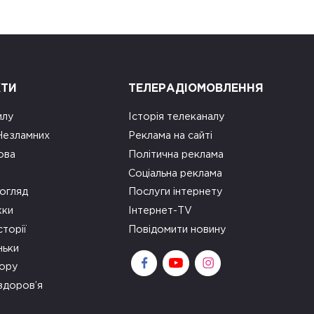
КТИ
ТЕЛЕРАДІОМОВЛЕННЯ
илу
Історія телеканалу
 Незламних
Реклама на сайті
ова
Політична реклама
Соціальна реклама
огляд
Послуги інтернету
ки
Інтернет-TV
сторії
Повідомити новину
ньки
зору
здоров’я