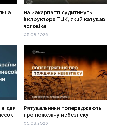
льна
На Закарпатті судитимуть
інструктора ТЦК, який катував
чоловіка
05.08.2026
ів для
Рятувальники попереджають
несок
про пожежну небезпеку
і
05.08.2026