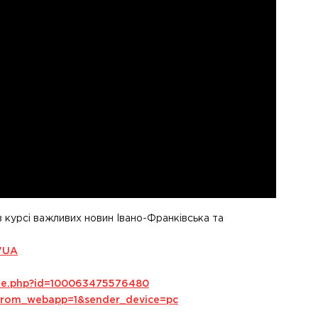
в курсі важливих новин Івано-Франківська та
VUA
ile.php?id=100063475576480
s_from_webapp=1&sender_device=pc